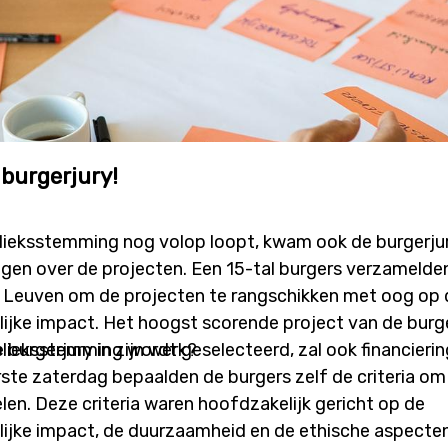
 burgerjury!
blieksstemming nog volop loopt, kwam ook de burgerjury
igen over de projecten. Een 15-tal burgers verzamelde
 Leuven om de projecten te rangschikken met oog op 
jke impact. Het hoogst scorende project van de burge
blieksstemming wordt geselecteerd, zal ook financieri
burgerjury in zijn werk?
rste zaterdag bepaalden de burgers zelf de criteria om
len. Deze criteria waren hoofdzakelijk gericht op de
jke impact, de duurzaamheid en de ethische aspecte