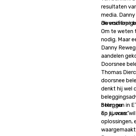
resultaten van
media. Danny 
diversifiëren 
De voorlopige
Om te weten t
nodig. Maar e
Danny Reweghs
aandelen geko
Doorsnee bel
Thomas Dierck
doorsnee bele
denkt hij wel 
beleggingsadv
beleggen in ET
Stem nu
op succes.”
En jij, waar w
oplossingen, 
waargemaakt