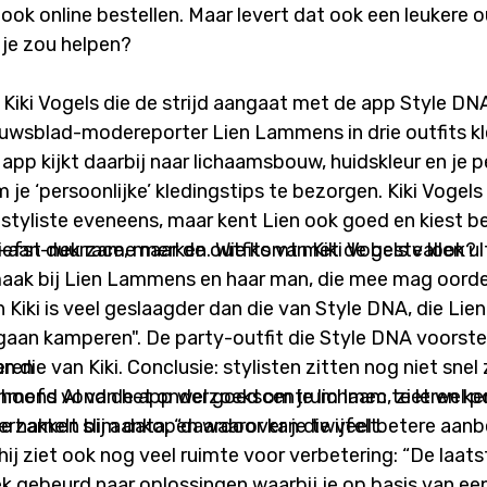
ook online bestellen. Maar levert dat ook een leukere o
t je zou helpen?
e Kiki Vogels die de strijd aangaat met de app Style DN
wsblad-modereporter Lien Lammens in drie outfits kl
app kijkt daarbij naar lichaamsbouw, huidskleur en je p
je ‘persoonlijke’ kledingstips te bezorgen. Kiki Vogels
styliste eveneens, maar kent Lien ook goed en kiest 
liefst duurzame merken. Wie komt met de beste look?
-aan-nek race, maar de outfits van Kiki Vogels vallen ul
maak bij Lien Lammens en haar man, die mee mag oorde
 Kiki is veel geslaagder dan die van Style DNA, die Lien
gaan kamperen". De party-outfit die Style DNA voorstel
an die van Kiki. Conclusie: stylisten zitten nog niet snel
eren
mens vond de app wel goed om je lichaam te leren ke
 hoofd AI van het onderzoekscentrum Imec, ziet wel po
e hakken bij aankopen waarover je twijfelt.
erzamelt slim data, “daardoor kan die veel betere aan
ij ziet ook nog veel ruimte voor verbetering: “De laatst
k gebeurd naar oplossingen waarbij je op basis van ee