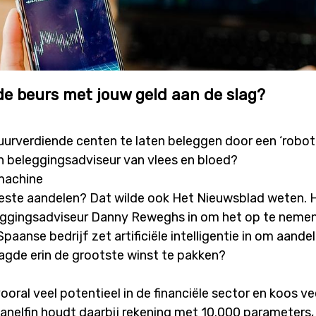
de beurs met jouw geld aan de slag?
 duurverdiende centen te laten beleggen door een ‘robo
en beleggingsadviseur van vlees en bloed?
machine
beste aandelen? Dat wilde ook Het Nieuwsblad weten. 
eggingsadviseur Danny Reweghs in om het op te neme
Spaanse bedrijf zet artificiële intelligentie in om aande
aagde erin de grootste winst te pakken?
ooral veel potentieel in de financiële sector en koos v
anelfin houdt daarbij rekening met 10.000 parameters, 