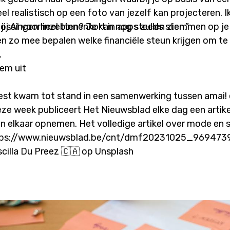
el realistisch op een foto van jezelf kan projecteren. 
ossingen heel binnenkort in apps zullen zien.”
il jij AI voor inzetten? Je kan nog steeds stemmen op je
en zo mee bepalen welke financiële steun krijgen om t
.
tem uit
est kwam tot stand in een samenwerking tussen amai!
ze week publiceert Het Nieuwsblad elke dag een artik
n elkaar opnemen. Het volledige artikel over mode en s
https://www.nieuwsblad.be/cnt/dmf20231025_969473
scilla Du Preez 🇨🇦 op Unsplash