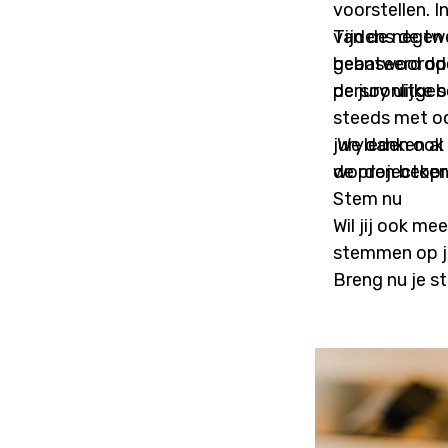
voorstellen. 
van de negen 
Tijdens de tw
beantwoordden
gebaseerd op 
persoonlijke s
de jury uitge
steeds met oo
juryleden ook
We danken al 
de projectop
worden beken
Stem nu
Wil jij ook me
stemmen op je
Breng nu je s