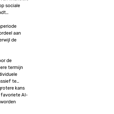
op sociale
ndt
speriode
ordeel aan
rwijl de
oor de
ere termijn
dividuele
ssief te
grotere kans
 favoriete AI-
e worden