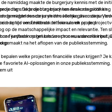
In de namiddag maakte de burgerjury kennis met de init
projecten. De projecten brachten een korte pitch en
eede dag stelde de burgerjury een finale rangschikking 
 de vragen van de juryleden. Hierna gaven de juryled
de gemiddelde scores en inhoudelijke discussies. Ver
core op de verschillende criteria aan elk project.
breid de tijd om feedback te formuleren op de projectv
g op de maatschappelijke impact en relevantie. Ten s
 hun feedback op het bredere proces, waaronder het j
onze juryleden nogmaals voor hun waardevolle input. 
roep.
d gemaakt na het aflopen van de publieksstemming.
e bepalen welke projecten financiële steun krijgen? Je
 favoriete AI-oplossingen in onze publieksstemming.
tem uit