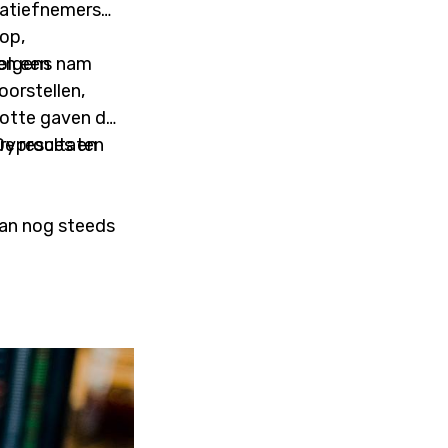
iatiefnemers
op,
en een
volgens nam
oorstellen,
lotte gaven de
uryproces en
De resultaten
 kan nog steeds