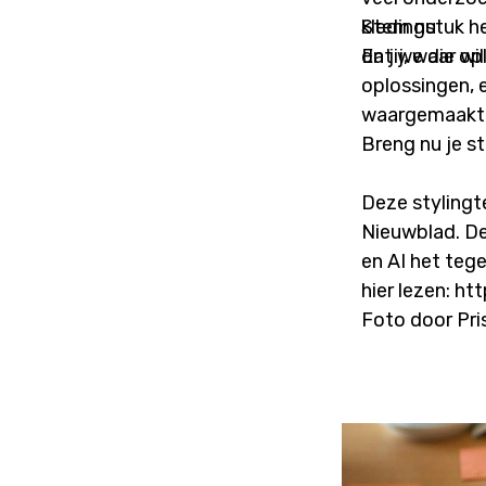
kledingstuk he
Stem nu
dat we die opl
En jij, waar w
oplossingen, 
waargemaakt
Breng nu je s
Deze stylingt
Nieuwblad. De
en AI het tege
hier lezen: 
Foto door Pri