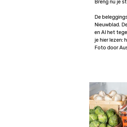
Breng nu je s
De beleggings
Nieuwblad. De
en AI het teg
je hier leze
Foto door Aus