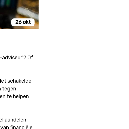
26 okt
t-adviseur’? Of
Het schakelde
n tegen
len te helpen
eel aandelen
van financiële