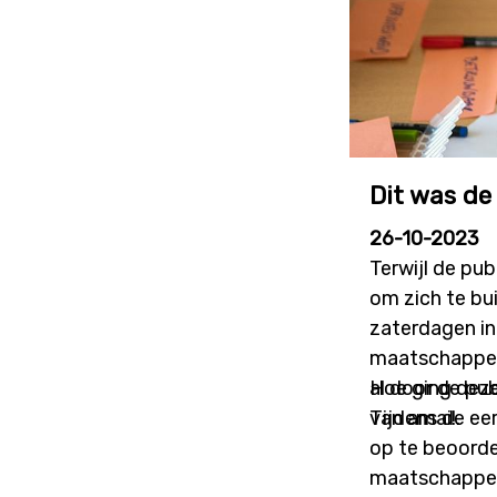
Dit was de
26-10-2023
Terwijl de pu
om zich te bu
zaterdagen in
maatschappeli
al door de pu
Hoe ging deze 
van amai!.
Tijdens de ee
op te beoorde
maatschappeli