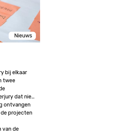
Nieuws
 bij elkaar
n twee
de
rjury dat niet
ng ontvangen
 de projecten
n van de