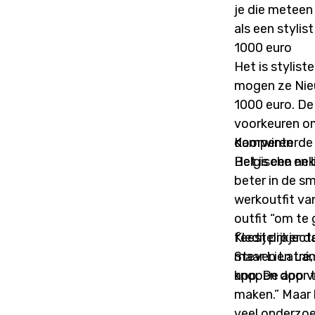
je die meteen 
als een stylis
1000 euro
Het is stylist
mogen ze Nieu
1000 euro. De 
voorkeuren om 
doorwinterde 
Kamperen
Belgische en 
Het is een nek
beter in de s
werkoutfit van
outfit “om te 
feestelijker d
Kledij project
maar Lien Lam
Steven Latré,
knopen door t
app. De app v
maken.” Maar h
veel onderzoe