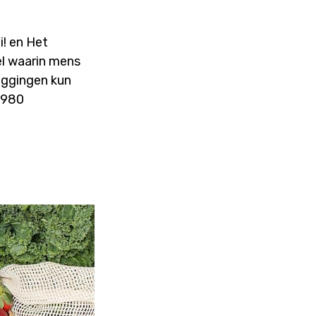
! en Het
el waarin mens
leggingen kun
47980