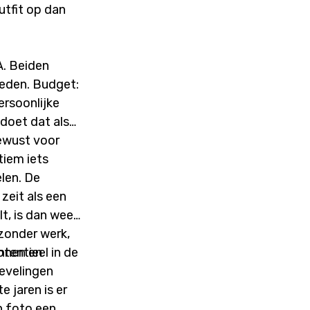
utfit op dan
A. Beiden
eden. Budget:
ersoonlijke
 doet dat als
bewust voor
tiem iets
len. De
 zeit als een
t, is dan weer
 zonder werk,
nnen en
tentieel in de
bevelingen
e jaren is er
n foto een