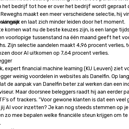
 het bedrijf tot hoe er over het bedrijf wordt gepraat 
Reweghs maakt een meer verscheidene selectie, hij vi
belangrijk en laat zich minder leiden door het moment.
 winnaar
e komen wat nu de beste keuzes zijn, is een lange tijd
en voorlopige tussenstand na één maand geeft het vo
. Zijn selectie aandelen maakt 4,96 procent verlies, te
zen door AI uitkomen op 7,64 procent verlies.
egger
, expert financial machine learning (KU Leuven) ziet v
gger weinig voordelen in websites als Danelfin. Op lang
dat de aanpak van Danelfin beter zal werken dan een in
iseur. Maar doorsnee beleggers raadt hij aan eerder pa
F’s of trackers. “Voor gewone klanten is dat een veel 
il jij AI voor inzetten? Je kan nog steeds stemmen op je
en zo mee bepalen welke financiële steun krijgen om t
.