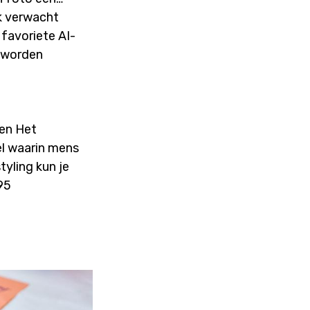
Ik verwacht
 favoriete AI-
e worden
 en Het
el waarin mens
tyling kun je
95