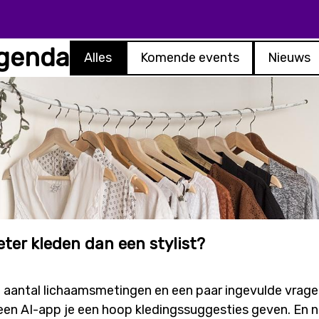
agenda
Alles
Komende events
Nieuws
eter kleden dan een stylist?
n aantal lichaamsmetingen en een paar ingevulde vragen
en AI-app je een hoop kledingssuggesties geven. En na