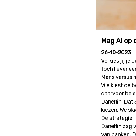
Mag AI op 
26-10-2023
Verkies jij je
toch liever e
Mens versus 
Wie kiest de 
daarvoor bel
Danelfin. Dat 
kiezen. We sl
De strategie
Danelfin zag v
van banken. D