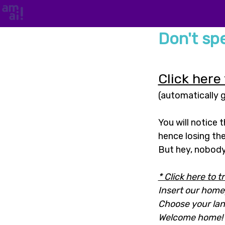
Don't sp
Click here
(automatically 
You will notice t
hence losing the
But hey, nobody
* Click here to 
Insert our hom
Choose your la
Welcome home!