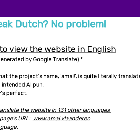
eak Dutch? No problem!
 to view the website in English
generated by Google Translate) *
hat the project's name, 'amai!', is quite literally translat
 intended AI pun.
's perfect.
translate the website in 131 other languages
epage's URL:
www.amai.vlaanderen
nguage.