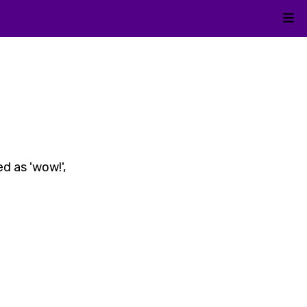
Kli
ed as 'wow!',