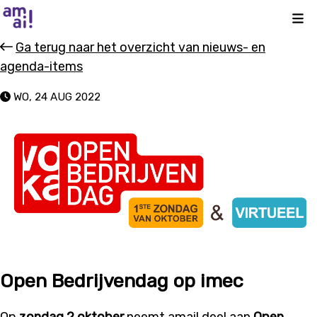
Kli
Ga terug naar het overzicht van nieuws- en
agenda-items
WO, 24 AUG 2022
Open Bedrijvendag op imec
Op
zondag 2 oktober
neemt amai! deel aan
Open