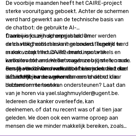
De voorbije maanden heeft het CAIRE-project
sterke vooruitgang geboekt. Achter de schermen
werd hard gewerkt aan de technische basis van
de chatbot: de gebruikte AI-
frameworks zijn scherpgesteld en er werden
Daarbij is jouw hulp onmisbaar. Om
extra veiligheidschecks ingebouwd. Tegelijk werd
de chatbot echt relevant en ondersteunend te
er ook volop inhoud verzameld, van artikels en
maken, zoekt het CAIRE-team input van
websites tot andere betrouwbare bronnen, om de
kankeroverlevers. Welke vragen zou jij stellen aan
eerste versie van de chatbot te voeden. Het doel
een chatbot? Over welke thema’s moet die zeker
Ben jij een kankeroverlever, of ken je iemand die
is duidelijk: na de zomer een eerste demo klaar
informatie kunnen geven?
dat is? Wil je meewerken aan een chatbot die
hebben om te testen.
duizenden mensen kan ondersteunen? Laat dan
van je horen via yael.slaghmuylder@ugent.be.
Iedereen die kanker overleefde, kan
deelnemen, of dat nu recent was of al tien jaar
geleden. We doen ook een warme oproep aan
mensen die we minder makkelijk bereiken, zoals
digitaal kwetsbaren of mensen met een