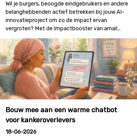
Wil je burgers, beoogde eindgebruikers en andere
belanghebbenden actief betrekken bij jouw AI-
innovatieproject om zo de impact ervan
vergroten? Met de Impactbooster van amai!
kunnen onderzoekers en innovatoren financiële
ondersteuning aanvragen voor
burgerparticipatie- en outreachactiviteiten die
bijdragen aan meer dialoog, betrokkenheid en
technologieacceptatie. Deze nieuwe oproep zal
initiatieven stimuleren waarin burgers niet alleen
geïnformeerd worden, maar ook daadwerkelijk
mee vorm geven aan onderzoek, ontwikkeling en
innovatie. De oproep wordt gelanceerd op
Bouw mee aan een warme chatbot
dinsdag 7 juli, in deze infosessie overlopen we alle
details en krijg je de kans om je vragen te stellen.
voor kankeroverlevers
Details infosessie: Datum: donderdag 9 juli 2026
18-06-2026
Tijdstip: 12u00 tot 12u45 Locatie: online