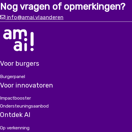
Nog vragen of opmerkingen?
migratieachtergrond. Alleen met input vanuit
diverse ervaringen kunnen we
info@amai.vlaanderen
een chatbot bouwen die er écht is voor iedereen.
Voor burgers
Burgerpanel
Voor innovatoren
Impactbooster
Ondersteuningsaanbod
Ontdek AI
Op verkenning