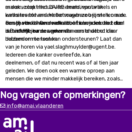
er ook volop inhoud verzameld, van artikels en
maken, zoekt het CAIRE-team input van
websites tot andere betrouwbare bronnen, om de
kankeroverlevers. Welke vragen zou jij stellen aan
eerste versie van de chatbot te voeden. Het doel
een chatbot? Over welke thema’s moet die zeker
Ben jij een kankeroverlever, of ken je iemand die
is duidelijk: na de zomer een eerste demo klaar
informatie kunnen geven?
dat is? Wil je meewerken aan een chatbot die
hebben om te testen.
duizenden mensen kan ondersteunen? Laat dan
van je horen via yael.slaghmuylder@ugent.be.
Iedereen die kanker overleefde, kan
deelnemen, of dat nu recent was of al tien jaar
geleden. We doen ook een warme oproep aan
mensen die we minder makkelijk bereiken, zoals
digitaal kwetsbaren of mensen met een
Nog vragen of opmerkingen?
migratieachtergrond. Alleen met input vanuit
diverse ervaringen kunnen we
info@amai.vlaanderen
een chatbot bouwen die er écht is voor iedereen.