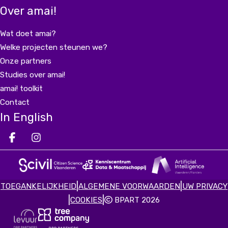
Over amai!
Wat doet amai?
Welke projecten steunen we?
Onze partners
Studies over amai!
amai! toolkit
Contact
In English
Deel op facebook
Deel op Instagram
Deel op LinkedIn
|
|
TOEGANKELIJKHEID
ALGEMENE VOORWAARDEN
UW PRIVACY
|
|
COOKIES
BPART 2026