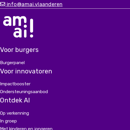
diverse ervaringen kunnen we
info@amai.vlaanderen
een chatbot bouwen die er écht is voor iedereen.
Voor burgers
Burgerpanel
Voor innovatoren
Impactbooster
Ondersteuningsaanbod
Ontdek AI
Op verkenning
In groep
Met kinderen en jongeren