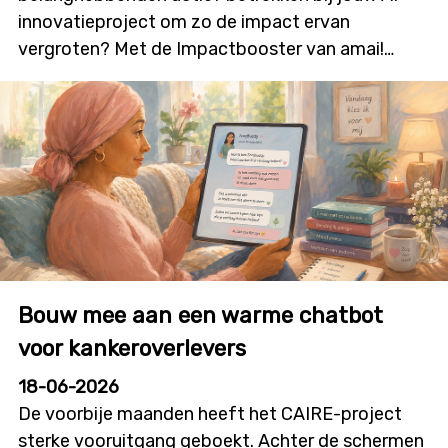
innovatieproject om zo de impact ervan
vergroten? Met de Impactbooster van amai!
kunnen onderzoekers en innovatoren financiële
ondersteuning aanvragen voor
burgerparticipatie- en outreachactiviteiten die
bijdragen aan meer dialoog, betrokkenheid en
technologieacceptatie. Deze nieuwe oproep zal
initiatieven stimuleren waarin burgers niet alleen
geïnformeerd worden, maar ook daadwerkelijk
mee vorm geven aan onderzoek, ontwikkeling en
innovatie. De oproep wordt gelanceerd op
Bouw mee aan een warme chatbot
dinsdag 7 juli, in deze infosessie overlopen we alle
details en krijg je de kans om je vragen te stellen.
voor kankeroverlevers
Details infosessie: Datum: donderdag 9 juli 2026
18-06-2026
Tijdstip: 12u00 tot 12u45 Locatie: online
De voorbije maanden heeft het CAIRE-project
sterke vooruitgang geboekt. Achter de schermen