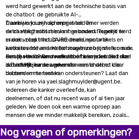
werd hard gewerkt aan de technische basis van
de chatbot: de gebruikte AI-
frameworks zijn scherpgesteld en er werden
Daarbij is jouw hulp onmisbaar. Om
extra veiligheidschecks ingebouwd. Tegelijk werd
de chatbot echt relevant en ondersteunend te
er ook volop inhoud verzameld, van artikels en
maken, zoekt het CAIRE-team input van
websites tot andere betrouwbare bronnen, om de
kankeroverlevers. Welke vragen zou jij stellen aan
eerste versie van de chatbot te voeden. Het doel
een chatbot? Over welke thema’s moet die zeker
Ben jij een kankeroverlever, of ken je iemand die
is duidelijk: na de zomer een eerste demo klaar
informatie kunnen geven?
dat is? Wil je meewerken aan een chatbot die
hebben om te testen.
duizenden mensen kan ondersteunen? Laat dan
van je horen via yael.slaghmuylder@ugent.be.
Iedereen die kanker overleefde, kan
deelnemen, of dat nu recent was of al tien jaar
geleden. We doen ook een warme oproep aan
mensen die we minder makkelijk bereiken, zoals
digitaal kwetsbaren of mensen met een
Nog vragen of opmerkingen?
migratieachtergrond. Alleen met input vanuit