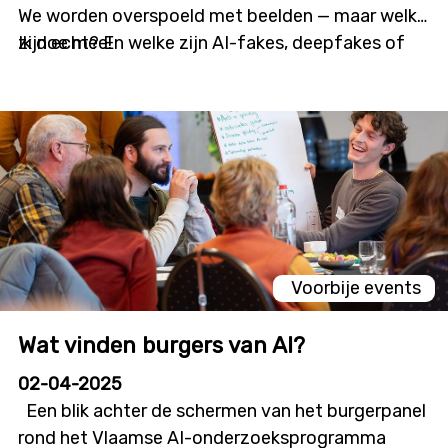
We worden overspoeld met beelden — maar welke
zijn echt? En welke zijn AI-fakes, deepfakes of
Ik doe mee!
gewoon goed gemanipuleerd?
VISAVIS van @mediawijsbe zoekt jouw blik om
daar helderheid in te brengen. 🧠🔍
👋 Ben jij jongere, leerkracht, journalist, digitale
maker of gewoon iemand met een kritische blik?
Dan is dit project op jouw lijf geschreven.
Voorbije events
💥 Wat doe je als deelnemer?
Wat vinden burgers van AI?
🔍 Je analyseert verdachte beelden via een
02-04-2025
handige online tool
Een blik achter de schermen van het burgerpanel
🎓 Je volgt korte workshops over visuele
rond het Vlaamse AI-onderzoeksprogramma