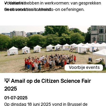
✔ Variatie hebben in werkvormen: van gesprekken
Voorkennis
en observaties tot hands-on oefeningen.
Geen voorkennis vereist.
✔ AI bespreekbaar kunnen maken bij zowel
digitale beginners als gevorderde cursisten.
Voorbije events
💡 Amai! op de Citizen Science Fair
2025
01-07-2025
Op dinsdag 18 juni 2025 vond in Brussel de