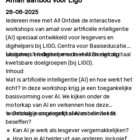
Amai! aanbod voor Ligo
28-08-2025
Iedereen mee met AI! Ontdek de interactieve
workshops van amai! over artificiële intelligentie
(AI) speciaal ontwikkeld voor lesgevers en
digihelpers bij LIGO, Centra voor Basiseducatie.
Workshop 1: Iedereen mee met AI Doelgroep
Lesgevers en digihelpers die werken met digitaal
kwetsbare doelgroepen (bij LIGO).
Inhoud
Wat is artificiële intelligentie (AI) en hoe werkt het
écht? In deze workshop krijg je een toegankelijke
basisvorming over AI. We kijken onder de
motorkap van AI en verkennen hoe deze
technologie ons dagelijks leven beïnvloedt.
🔹 Gebruik je ongemerkt al AI zonder het te
beseffen?
🔹 Kan AI je werk als lesgever vergemakkelijken?
🔹 Hoe leg je AI helder uit aan anderen, inclusief