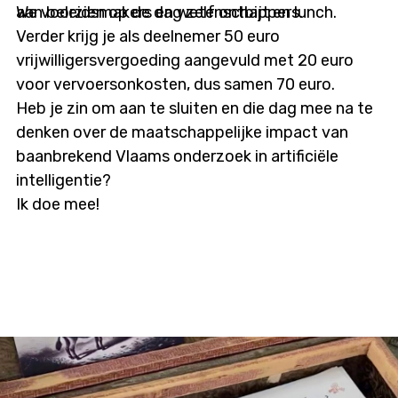
aan beleidsmakers en wetenschappers.
We voorzien op de dag zelf ontbijt en lunch.
Verder krijg je als deelnemer 50 euro
vrijwilligersvergoeding aangevuld met 20 euro
voor vervoersonkosten, dus samen 70 euro.
Heb je zin om aan te sluiten en die dag mee na te
denken over de maatschappelijke impact van
baanbrekend Vlaams onderzoek in artificiële
intelligentie?
Ik doe mee!