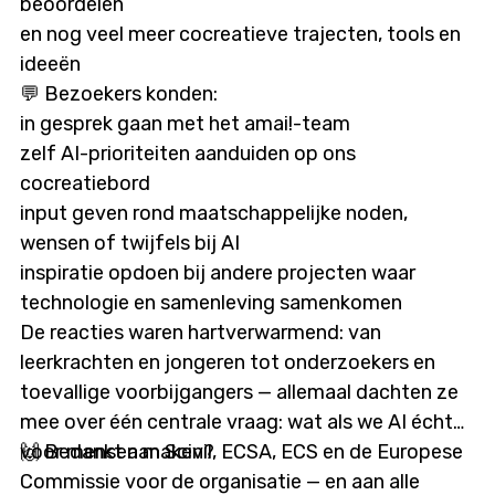
beoordelen
en nog veel meer cocreatieve trajecten, tools en
ideeën
💬 Bezoekers konden:
in gesprek gaan met het amai!-team
zelf AI-prioriteiten aanduiden op ons
cocreatiebord
input geven rond maatschappelijke noden,
wensen of twijfels bij AI
inspiratie opdoen bij andere projecten waar
technologie en samenleving samenkomen
De reacties waren hartverwarmend: van
leerkrachten en jongeren tot onderzoekers en
toevallige voorbijgangers — allemaal dachten ze
mee over één centrale vraag: wat als we AI écht
voor mensen maken?
🙌 Bedankt aan Scivil, ECSA, ECS en de Europese
Commissie voor de organisatie — en aan alle