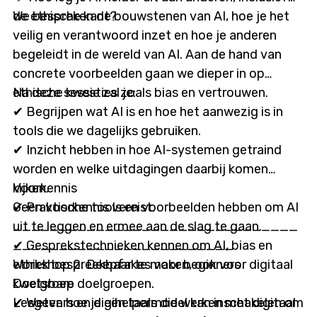
de ethische kant?
We bespreken de bouwstenen van AI, hoe je het
veilig en verantwoord inzet en hoe je anderen
begeleidt in de wereld van AI. Aan de hand van
concrete voorbeelden gaan we dieper in op
ethische kwesties zoals bias en vertrouwen.
Na deze sessie zal je:
✔ Begrijpen wat AI is en hoe het aanwezig is in
tools die we dagelijks gebruiken.
✔ Inzicht hebben in hoe AI-systemen getraind
worden en welke uitdagingen daarbij komen
kijken.
Voorkennis
✔ Praktische tools en voorbeelden hebben om AI
Geen voorkennis vereist.
uit te leggen en ermee aan de slag te gaan.
_______________________________
✔ Gesprekstechnieken kennen om AI, bias en
________________________
ethiek bespreekbaar te maken, ook voor digitaal
Workshop 2: Deepfakes voor beginners
kwetsbare doelgroepen.
Doelgroep
✔ Weten hoe je een taalmodel kan inschakelen om
Lesgevers en digihelpers die werken met digitaal