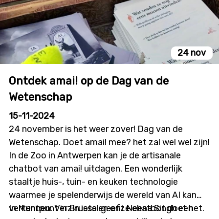
24 nov
Ontdek amai! op de Dag van de
Wetenschap
15-11-2024
24 november is het weer zover! Dag van de
Wetenschap. Doet amai! mee? het zal wel wel zijn!
In de Zoo in Antwerpen kan je de artisanale
chatbot van amai! uitdagen. Een wonderlijk
staaltje huis-, tuin- en keuken technologie
waarmee je spelenderwijs de wereld van AI kan
verkennen. Verzin iets en onze chatbot doet het.
In Muntpunt in Brussel geeft Neena Singh een