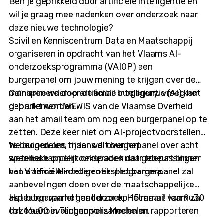
Ben je geprikkeld door artificiële intelligentie en
wil je graag mee nadenken over onderzoek naar
deze nieuwe technologie?
Scivil en Kenniscentrum Data en Maatschappij
organiseren in opdracht van het Vlaams AI-
onderzoeksprogramma (VAIOP) een
burgerpanel om jouw mening te krijgen over de
manieren waarop artificiële intelligentie (AI) kan
Geïnspireerd door de amai! burgerjury, vroeg het
gebruikt worden.
departement WEWIS van de Vlaamse Overheid
aan het amai! team om nog een burgerpanel op te
zetten. Deze keer niet om AI-projectvoorstellen
te beoordelen, maar wel over het
We buigen ons tijdens dit burgerpanel over acht
wetenschappelijk onderzoek dat gebeurt binnen
specifieke onderzoekspaden naar toepassingen
het Vlaams AI-onderzoeksprogramma.
van artificiële intelligentie. Het burgerpanel zal
aanbevelingen doen over de maatschappelijke
aspecten van het onderzoek. Het amai! team zal
Het burgerpanel gaat door op 15 maart van 9u30
deze aanbevelingen verzamelen en rapporteren
tot 16u00 in Technopolis Mechelen.