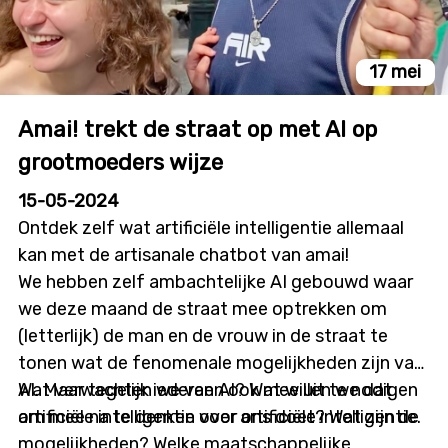
17 mei
Amai! trekt de straat op met AI op
grootmoeders wijze
15-05-2024
Ontdek zelf wat artificiële intelligentie allemaal
kan met de artisanale chatbot van amai!
We hebben zelf ambachtelijke AI gebouwd waar
we deze maand de straat mee optrekken om
(letterlijk) de man en de vrouw in de straat te
tonen wat de fenomenale mogelijkheden zijn van
AI. Maar tegelijk iedereen ook mee uit te nodigen
Wat verwachten we van AI? Wat willen we dat
om mee na te denken over artificiële intelligentie.
artificiële intelligentie voor ons doet? Wat zijn de
mogelijkheden? Welke maatschappelijke