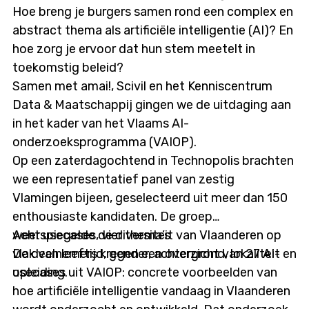
manipulatie
Hoe breng je burgers samen rond een complex en
🧠 Je krijgt wekelijkse opdrachten om je skills te
abstract thema als artificiële intelligentie (AI)? En
trainen
hoe zorg je ervoor dat hun stem meetelt in
toekomstig beleid?
📬 Alles gebeurt online, van 15 april tot 15 juni
Samen met amai!, Scivil en het Kenniscentrum
2025
Data & Maatschappij gingen we de uitdaging aan
⏱️ Je kiest zelf hoeveel tijd je erin steekt –
in het kader van het Vlaams AI-
gemiddeld zo’n 1 uur per week
onderzoeksprogramma (VAIOP).
Op een zaterdagochtend in Technopolis brachten
📢 Waarom meedoen?
we een representatief panel van zestig
Vlamingen bijeen, geselecteerd uit meer dan 150
✅ Je scherpt je blik op AI en beeldmanipulatie
enthousiaste kandidaten. De groep
✅ Je helpt mee aan wetenschappelijk onderzoek
weerspiegelde de diversiteit van Vlaanderen op
Acht usecases, vier thema’s
✅ Je draagt bij aan een beeldwijzere samenleving
vlak van leeftijd, gender, achtergrond, lokaliteit en
De deelnemers kregen een overzicht van 27 AI-
opleiding.
usecases uit VAIOP: concrete voorbeelden van
🎯 Zin om mee te doen? Check
hoe artificiële intelligentie vandaag in Vlaanderen
mediawijs.be/visavis en schrijf je in!