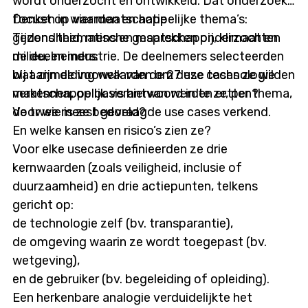
wordt onderzocht en ontwikkeld. Dat onderzoek
focust op vier maatschappelijke thema’s:
Denken in waarden en actie
gezondheid, mens en maatschappij, klimaat en
Tijdens thematische gesprekken onderzochten
milieu, en industrie. De deelnemers selecteerden
de deelnemers:
bij aanmelding welk van de 27 use cases ze wilden
Wat zijn de voorwaarden om deze technologie
verkennen, op basis hiervan werden er, per thema,
maatschappelijk verantwoord in te zetten?
de twee meest gevraagde use cases verkend.
Voor wie is ze bedoeld?
En welke kansen en risico’s zien ze?
Voor elke usecase definieerden ze drie
kernwaarden (zoals veiligheid, inclusie of
duurzaamheid) en drie actiepunten, telkens
gericht op:
de technologie zelf (bv. transparantie),
de omgeving waarin ze wordt toegepast (bv.
wetgeving),
en de gebruiker (bv. begeleiding of opleiding).
Een herkenbare analogie verduidelijkte het