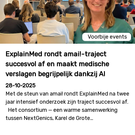
Voorbije events
ExplainMed rondt amai!-traject
succesvol af en maakt medische
verslagen begrijpelijk dankzij AI
28-10-2025
Met de steun van amai! rondt ExplainMed na twee
jaar intensief onderzoek zijn traject succesvol af.
Het consortium — een warme samenwerking
tussen NextGenics, Karel de Grote
Hogeschool, Universiteit Gent en Forcit —
bouwde een veilig Vlaams AI-model dat