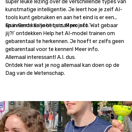
super leuke lezing over de verschillende types van
kunstmatige intelligentie. Je leert hoe je zelf AI-
tools kunt gebruiken en aan het eind is er een
spannende Kahoot quiz. Meer info.
En in Gent kan je het amai! project ‘Wat gebaar
jij?!’ ontdekken Help het AI-model trainen om
gebarentaal te herkennen. Je hoeft er zelfs geen
gebarentaal voor te kennen! Meer info.
Allemaal interessant! A.I. dus.
Ontdek hier wat je nog allemaal kan doen op de
Dag van de Wetenschap.