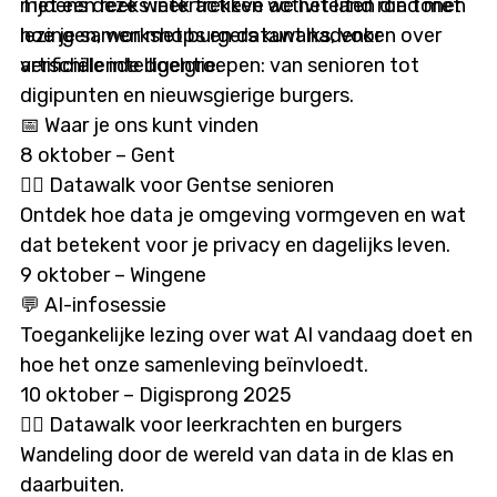
met een reeks interactieve activiteiten die tonen
Tijdens deze week trekken we het land rond met
naar andere medische domeinen. ExplainMed kijkt
hoe je samen met burgers kunt nadenken over
lezingen, workshops en datawalks, voor
nu vooruit Het amai!-traject is afgerond, maar de
artificiële intelligentie.
verschillende doelgroepen: van senioren tot
ambities stoppen niet. ExplainMed is klaar om de
digipunten en nieuwsgierige burgers.
stap naar de praktijk te zetten en zoekt:
📅 Waar je ons kunt vinden
• pilootprojecten in de cardiologische zorg, en
8 oktober – Gent
• integratiepartners zoals EPD-leveranciers en
🏃‍♂️ Datawalk voor Gentse senioren
zorgplatformen. Met dezelfde taalintelligentie
Ontdek hoe data je omgeving vormgeven en wat
kan ExplainMed ook worden ingezet voor
dat betekent voor je privacy en dagelijks leven.
chatbots, data-extractie, spraak-naar-tekst en
9 oktober – Wingene
andere toepassingen in zorgsoftware. amai! is
💬 AI-infosessie
trots op wat ExplainMed gerealiseerd heeft en
Toegankelijke lezing over wat AI vandaag doet en
bedankt het volledige consortium — NextGenics,
hoe het onze samenleving beïnvloedt.
KdG Hogeschool, UGent en Forcit — voor hun
10 oktober – Digisprong 2025
warme samenwerking en toewijding om medische
🚶‍♀️ Datawalk voor leerkrachten en burgers
communicatie écht toegankelijker te maken voor
Wandeling door de wereld van data in de klas en
iedereen.
daarbuiten.