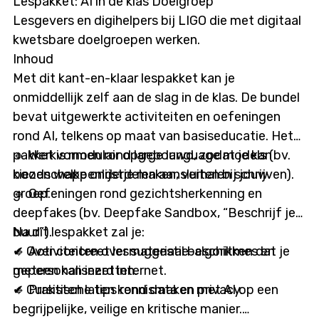
Lespakket: AI in de klas Doelgroep
Lesgevers en digihelpers bij LIGO die met digitaal
kwetsbare doelgroepen werken.
Inhoud
Met dit kant-en-klaar lespakket kan je
onmiddellijk zelf aan de slag in de klas. De bundel
bevat uitgewerkte activiteiten en oefeningen
rond AI, telkens op maat van basiseducatie. Het
pakket is modulair opgebouwd, zodat je kan
🔹 Werkvormen rond large language models (bv.
kiezen welke onderdelen aansluiten bij jouw
boodschappenlijstje maken, verhalen schrijven).
groep.
🔹 Oefeningen rond gezichtsherkenning en
deepfakes (bv. Deepfake Sandbox, “Beschrijf je
buur”).
Na dit lespakket zal je:
🔹 Activiteiten over suggestie-algoritmes en
✔ Over concreet lesmateriaal beschikken dat je
gepersonaliseerd internet.
meteen kan inzetten.
🔹 Praktische tips rond data en privacy.
✔ Cursisten laten kennismaken met AI op een
begrijpelijke, veilige en kritische manier.