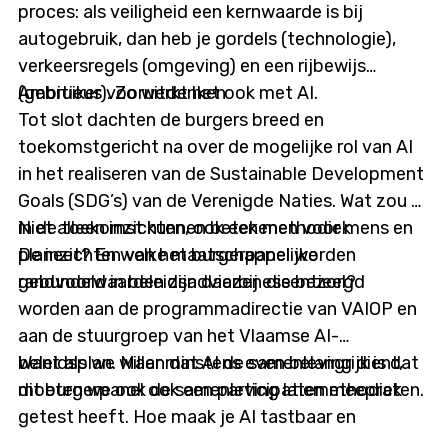
proces: als veiligheid een kernwaarde is bij
autogebruik, dan heb je gordels (technologie),
verkeersregels (omgeving) en een rijbewijs
(gebruiker). Zo werkt het ook met AI.
Ambitieus vooruitdenken
Tot slot dachten de burgers breed en
toekomstgericht na over de mogelijke rol van AI
in het realiseren van de Sustainable Development
Goals (SDG’s) van de Verenigde Naties. Wat zou AI
in de toekomst kunnen betekenen voor mens en
Niet alleen inzichten, ook een methodiek
planeet? En welke maatschappelijke
De inzichten van het burgerpanel worden
randvoorwaarden zijn daarbij essentieel?
gebundeld in beleidsadviezen die bezorgd
worden aan de programmadirectie van VAIOP en
aan de stuurgroep van het Vlaamse AI-
beleidsplan. Maar minstens even belangrijk is dat
Want als we willen dat AI de samenleving dient,
dit burgerpanel ook een participatiemethodiek
moeten we ook de samenleving laten meepraten.
getest heeft. Hoe maak je AI tastbaar en
bespreekbaar voor burgers? Hoe zorg je ervoor