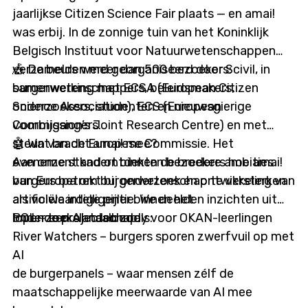
jaarlijkse Citizen Science Fair plaats — en amai!
was erbij. In de zonnige tuin van het Koninklijk
Belgisch Instituut voor Natuurwetenschappen
verzamelden meer dan 500 bezoekers:
🎪 De beurs werd georganiseerd door Scivil, in
burgerwetenschappers, beleidsmakers,
samenwerking met ECSA (European Citizen
onderzoekers, studenten en nieuwsgierige
Science Association), ECS (European
voorbijgangers.
Commission’s Joint Research Centre) en met
steun van de Europese Commissie. Het
🤖 Wat bracht amai! mee?
evenement kadert binnen de bredere ambities
Aan onze stand ontdekten bezoekers hoe amai!
van Europa om burgerwetenschap te versterken
burgers betrekt bij onderzoek en ontwikkeling van
als volwaardige pijler binnen het
artificiële intelligentie. We deelden inzichten uit
onderzoekslandschap.
lopende projecten zoals:
POL – een AI-taalbuddy voor OKAN-leerlingen
River Watchers – burgers sporen zwerfvuil op met
AI
de burgerpanels – waar mensen zélf de
maatschappelijke meerwaarde van AI mee