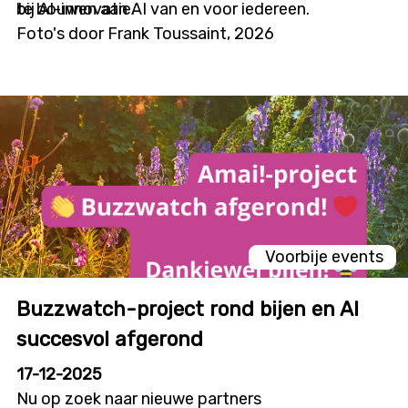
bij AI-innovatie.
te bouwen aan AI van en voor iedereen.
Foto's door Frank Toussaint, 2026
Voorbije events
Buzzwatch-project rond bijen en AI
succesvol afgerond
17-12-2025
Nu op zoek naar nieuwe partners