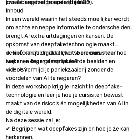
jou als lesgever te ondersteunen.
kwetsbare doelgroepen (bij LIGO).
Inhoud
In een wereld waarin het steeds moeilijker wordt
om echte en neppe informatie te onderscheiden,
brengt AI extra uitdagingen én kansen. De
opkomst van deepfaketechnologie maakt
desinformatie makkelijker te creëren, maar hoe
🔹 Hoe kan je digitaal kwetsbare cursisten
herken je deze gemanipuleerde beelden en
wapenen tegen deepfakes?
video's?
🔹 Hoe vermijd je paniekzaaierij zonder de
voordelen van AI te negeren?
In deze workshop krijg je inzicht in deepfake-
technologie en leer je hoe je cursisten bewust
maakt van de risico’s én mogelijkheden van AI in
de digitale wereld.
Na deze sessie zal je:
✔ Begrijpen wat deepfakes zijn en hoe je ze kan
herkennen.