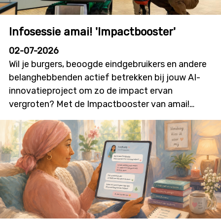
Infosessie amai! 'Impactbooster'
02-07-2026
Wil je burgers, beoogde eindgebruikers en andere
belanghebbenden actief betrekken bij jouw AI-
innovatieproject om zo de impact ervan
vergroten? Met de Impactbooster van amai!
kunnen onderzoekers en innovatoren financiële
ondersteuning aanvragen voor
burgerparticipatie- en outreachactiviteiten die
bijdragen aan meer dialoog, betrokkenheid en
technologieacceptatie. Deze nieuwe oproep zal
initiatieven stimuleren waarin burgers niet alleen
geïnformeerd worden, maar ook daadwerkelijk
mee vorm geven aan onderzoek, ontwikkeling en