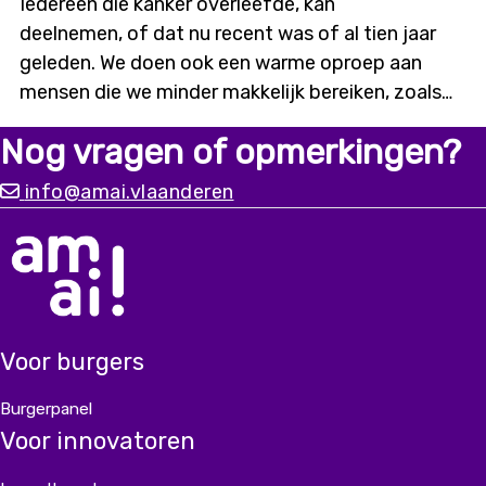
Iedereen die kanker overleefde, kan
deelnemen, of dat nu recent was of al tien jaar
geleden. We doen ook een warme oproep aan
mensen die we minder makkelijk bereiken, zoals
digitaal kwetsbaren of mensen met een
Nog vragen of opmerkingen?
migratieachtergrond. Alleen met input vanuit
diverse ervaringen kunnen we
info@amai.vlaanderen
een chatbot bouwen die er écht is voor iedereen.
Voor burgers
Burgerpanel
Voor innovatoren