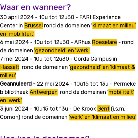
Waar en wanneer?
30 april 2024 - 10u tot 12u30 - FARI Experience
Center in
Brussel
rond de domeinen '
klimaat en milieu’
en 'mobiliteit'
6 mei 2024 - 10u tot 12u30 - ARhus
Roeselare
-
rond
de domeinen
'gezondheid' en 'werk'
7 mei 2024 - 10u tot 12u30 - Corda Campus in
Hasselt
rond de domeinen
'
gezondheid' en 'klimaat &
milieu'
Geannuleerd -
22 mei 2024 - 10u15 tot 13u - Permeke
bibliotheek
Antwerpen
rond de domeinen
'
mobiliteit'
en 'werk'
3 juni 2024 - 10u15 tot 13u - De Krook
Gent
(i.s.m.
Comon) rond de domeinen
'werk' en 'klimaat en milieu'