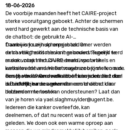
Details infosessie: Datum: donderdag 9 juli 2026
18-06-2026
Tijdstip: 12u00 tot 12u45 Locatie: online
De voorbije maanden heeft het CAIRE-project
sterke vooruitgang geboekt. Achter de schermen
werd hard gewerkt aan de technische basis van
de chatbot: de gebruikte AI-
frameworks zijn scherpgesteld en er werden
Daarbij is jouw hulp onmisbaar. Om
extra veiligheidschecks ingebouwd. Tegelijk werd
de chatbot echt relevant en ondersteunend te
er ook volop inhoud verzameld, van artikels en
maken, zoekt het CAIRE-team input van
websites tot andere betrouwbare bronnen, om de
kankeroverlevers. Welke vragen zou jij stellen aan
eerste versie van de chatbot te voeden. Het doel
een chatbot? Over welke thema’s moet die zeker
Ben jij een kankeroverlever, of ken je iemand die
is duidelijk: na de zomer een eerste demo klaar
informatie kunnen geven?
dat is? Wil je meewerken aan een chatbot die
hebben om te testen.
duizenden mensen kan ondersteunen? Laat dan
van je horen via yael.slaghmuylder@ugent.be.
Iedereen die kanker overleefde, kan
deelnemen, of dat nu recent was of al tien jaar
geleden. We doen ook een warme oproep aan