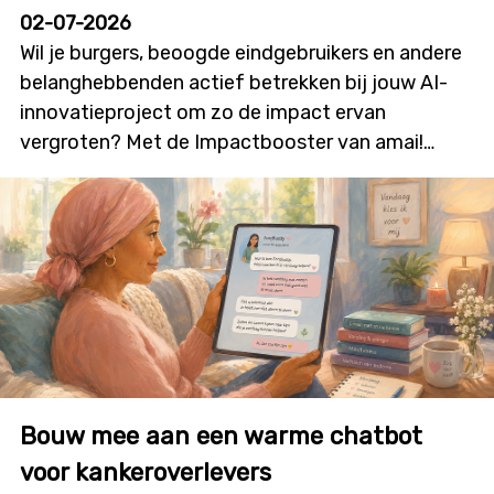
02-07-2026
Wil je burgers, beoogde eindgebruikers en andere
belanghebbenden actief betrekken bij jouw AI-
innovatieproject om zo de impact ervan
vergroten? Met de Impactbooster van amai!
kunnen onderzoekers en innovatoren financiële
ondersteuning aanvragen voor
burgerparticipatie- en outreachactiviteiten die
bijdragen aan meer dialoog, betrokkenheid en
technologieacceptatie. Deze nieuwe oproep zal
initiatieven stimuleren waarin burgers niet alleen
geïnformeerd worden, maar ook daadwerkelijk
mee vorm geven aan onderzoek, ontwikkeling en
innovatie. De oproep wordt gelanceerd op
Bouw mee aan een warme chatbot
dinsdag 7 juli, in deze infosessie overlopen we alle
details en krijg je de kans om je vragen te stellen.
voor kankeroverlevers