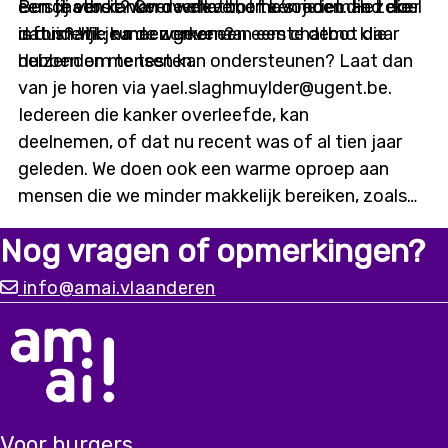
eerste versie van de chatbot te voeden. Het doel
een chatbot? Over welke thema’s moet die zeker
Ben jij een kankeroverlever, of ken je iemand die
is duidelijk: na de zomer een eerste demo klaar
informatie kunnen geven?
dat is? Wil je meewerken aan een chatbot die
hebben om te testen.
duizenden mensen kan ondersteunen? Laat dan
van je horen via yael.slaghmuylder@ugent.be.
Iedereen die kanker overleefde, kan
deelnemen, of dat nu recent was of al tien jaar
geleden. We doen ook een warme oproep aan
mensen die we minder makkelijk bereiken, zoals
digitaal kwetsbaren of mensen met een
Nog vragen of opmerkingen?
migratieachtergrond. Alleen met input vanuit
diverse ervaringen kunnen we
info@amai.vlaanderen
een chatbot bouwen die er écht is voor iedereen.
Voor burgers