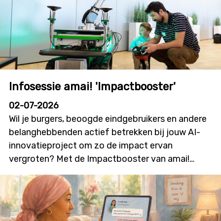
Infosessie amai! 'Impactbooster'
02-07-2026
Wil je burgers, beoogde eindgebruikers en andere
belanghebbenden actief betrekken bij jouw AI-
innovatieproject om zo de impact ervan
vergroten? Met de Impactbooster van amai!
kunnen onderzoekers en innovatoren financiële
ondersteuning aanvragen voor
burgerparticipatie- en outreachactiviteiten die
bijdragen aan meer dialoog, betrokkenheid en