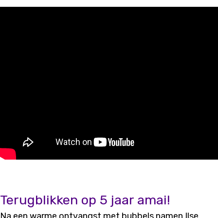
Terugblikken op 5 jaar amai!
Na een warme ontvangst met bubbels namen Ilse