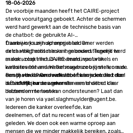
18-06-2026
Tijdstip: 12u00 tot 12u45 Locatie: online
De voorbije maanden heeft het CAIRE-project
sterke vooruitgang geboekt. Achter de schermen
werd hard gewerkt aan de technische basis van
de chatbot: de gebruikte AI-
frameworks zijn scherpgesteld en er werden
Daarbij is jouw hulp onmisbaar. Om
extra veiligheidschecks ingebouwd. Tegelijk werd
de chatbot echt relevant en ondersteunend te
er ook volop inhoud verzameld, van artikels en
maken, zoekt het CAIRE-team input van
websites tot andere betrouwbare bronnen, om de
kankeroverlevers. Welke vragen zou jij stellen aan
eerste versie van de chatbot te voeden. Het doel
een chatbot? Over welke thema’s moet die zeker
Ben jij een kankeroverlever, of ken je iemand die
is duidelijk: na de zomer een eerste demo klaar
informatie kunnen geven?
dat is? Wil je meewerken aan een chatbot die
hebben om te testen.
duizenden mensen kan ondersteunen? Laat dan
van je horen via yael.slaghmuylder@ugent.be.
Iedereen die kanker overleefde, kan
deelnemen, of dat nu recent was of al tien jaar
geleden. We doen ook een warme oproep aan
mensen die we minder makkelijk bereiken, zoals