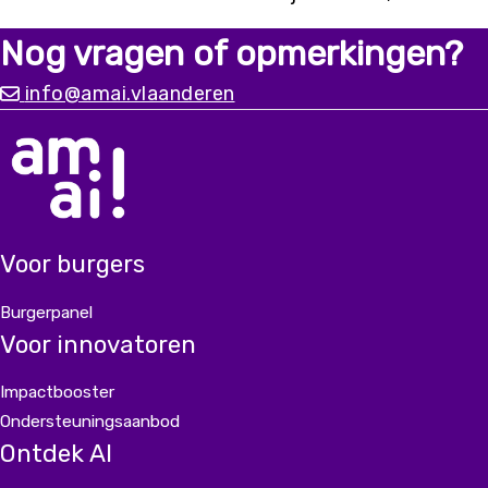
digitaal kwetsbaren of mensen met een
Nog vragen of opmerkingen?
migratieachtergrond. Alleen met input vanuit
diverse ervaringen kunnen we
info@amai.vlaanderen
een chatbot bouwen die er écht is voor iedereen.
Voor burgers
Burgerpanel
Voor innovatoren
Impactbooster
Ondersteuningsaanbod
Ontdek AI