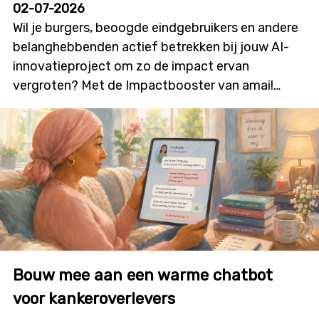
02-07-2026
Wil je burgers, beoogde eindgebruikers en andere
belanghebbenden actief betrekken bij jouw AI-
innovatieproject om zo de impact ervan
vergroten? Met de Impactbooster van amai!
kunnen onderzoekers en innovatoren financiële
ondersteuning aanvragen voor
burgerparticipatie- en outreachactiviteiten die
bijdragen aan meer dialoog, betrokkenheid en
technologieacceptatie. Deze nieuwe oproep zal
initiatieven stimuleren waarin burgers niet alleen
geïnformeerd worden, maar ook daadwerkelijk
mee vorm geven aan onderzoek, ontwikkeling en
innovatie. De oproep wordt gelanceerd op
Bouw mee aan een warme chatbot
dinsdag 7 juli, in deze infosessie overlopen we alle
details en krijg je de kans om je vragen te stellen.
voor kankeroverlevers
Details infosessie: Datum: donderdag 9 juli 2026