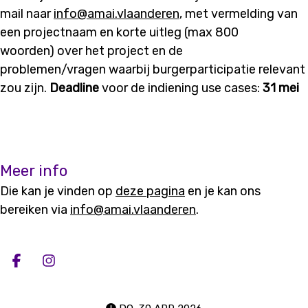
mail naar
info@amai.vlaanderen
, met vermelding van
een projectnaam en korte
uitleg
(max
8
00
woorden)
over
het project en
de
problemen/vragen
waarbij burgerpartic
i
patie relevant
zou zijn
.
Deadline
voor de
indiening
use
cases:
31 mei
Meer info
Die kan je vinden op
deze pagina
en je kan ons
bereiken via
info@amai.vlaanderen
.
Deel op facebook
Deel op Instagram