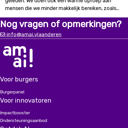
geleden. We doen ook een warme oproep aan
mensen die we minder makkelijk bereiken, zoals
digitaal kwetsbaren of mensen met een
Nog vragen of opmerkingen?
migratieachtergrond. Alleen met input vanuit
diverse ervaringen kunnen we
info@amai.vlaanderen
een chatbot bouwen die er écht is voor iedereen.
Voor burgers
Burgerpanel
Voor innovatoren
Impactbooster
Ondersteuningsaanbod