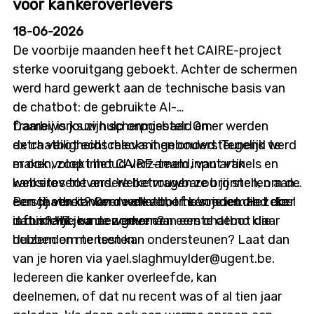
details en krijg je de kans om je vragen te stellen.
voor kankeroverlevers
Details infosessie: Datum: donderdag 9 juli 2026
18-06-2026
Tijdstip: 12u00 tot 12u45 Locatie: online
De voorbije maanden heeft het CAIRE-project
sterke vooruitgang geboekt. Achter de schermen
werd hard gewerkt aan de technische basis van
de chatbot: de gebruikte AI-
frameworks zijn scherpgesteld en er werden
Daarbij is jouw hulp onmisbaar. Om
extra veiligheidschecks ingebouwd. Tegelijk werd
de chatbot echt relevant en ondersteunend te
er ook volop inhoud verzameld, van artikels en
maken, zoekt het CAIRE-team input van
websites tot andere betrouwbare bronnen, om de
kankeroverlevers. Welke vragen zou jij stellen aan
eerste versie van de chatbot te voeden. Het doel
een chatbot? Over welke thema’s moet die zeker
Ben jij een kankeroverlever, of ken je iemand die
is duidelijk: na de zomer een eerste demo klaar
informatie kunnen geven?
dat is? Wil je meewerken aan een chatbot die
hebben om te testen.
duizenden mensen kan ondersteunen? Laat dan
van je horen via yael.slaghmuylder@ugent.be.
Iedereen die kanker overleefde, kan
deelnemen, of dat nu recent was of al tien jaar