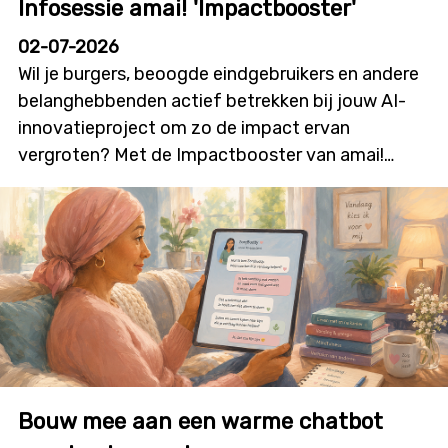
Infosessie amai! 'Impactbooster'
02-07-2026
Wil je burgers, beoogde eindgebruikers en andere
belanghebbenden actief betrekken bij jouw AI-
innovatieproject om zo de impact ervan
vergroten? Met de Impactbooster van amai!
kunnen onderzoekers en innovatoren financiële
ondersteuning aanvragen voor
burgerparticipatie- en outreachactiviteiten die
bijdragen aan meer dialoog, betrokkenheid en
technologieacceptatie. Deze nieuwe oproep zal
initiatieven stimuleren waarin burgers niet alleen
geïnformeerd worden, maar ook daadwerkelijk
mee vorm geven aan onderzoek, ontwikkeling en
innovatie. De oproep wordt gelanceerd op
Bouw mee aan een warme chatbot
dinsdag 7 juli, in deze infosessie overlopen we alle