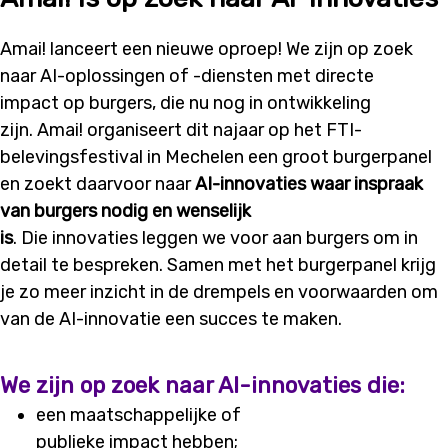
Amai! lanceert een nieuwe oproep! We zijn op zoek
naar
AI-
oplossingen of
-
diensten met
directe
impact
op
burgers, die nu nog in ontwikkeling
zijn.
Amai!
organiseert
dit najaar op het FTI
-
belevingsfestival in Mechelen een groot burgerpanel
en zoekt daarvoor naar
AI-innovaties
waar inspraak
van burgers nodig en wenselijk
is
.
Die
innovaties
legg
en we
voor aan burgers om
in
detail
te bespreken
.
Samen met het burgerpanel krijg
je zo meer inzicht in de drempels en voorwaarden om
van de AI-innovatie een succes te maken.
We zijn op zoek naar
AI-innovaties
die:
een
maatschappelijke of
publieke
impact
hebben;