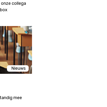
 onze collega
DUbox
Nieuws
fstandig mee