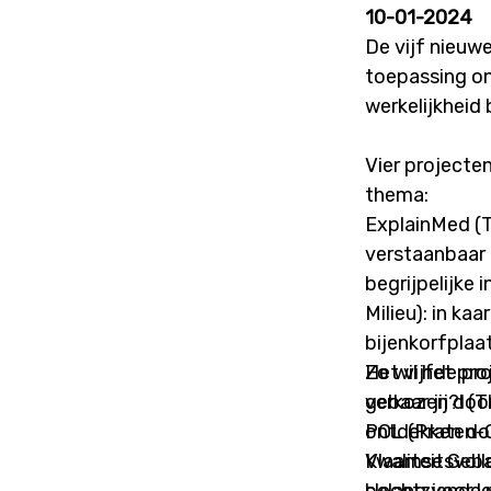
10-01-2024
De vijf nieuwe
toepassing ont
werkelijkheid
Vier projecte
thema:
ExplainMed (T
verstaanbaar 
begrijpelijke info en 
Milieu): in k
bijenkorfplaa
Zo wil het pro
Het vijfde pr
gebaar jij?! 
verkozen door
ontdekken doo
POL (Praten-O
Vlaamse Gebarentaal. Lili-app (Thema mobiliteit)
Kwaliteitsvol