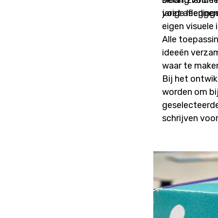
slechtziende 
belang voor l
voet afleggen 
jarige leerli
eigen visuele 
Alle toepassi
ideeën verzam
waar te make
Bij het ontwi
worden om bij
geselecteerde 
schrijven voo