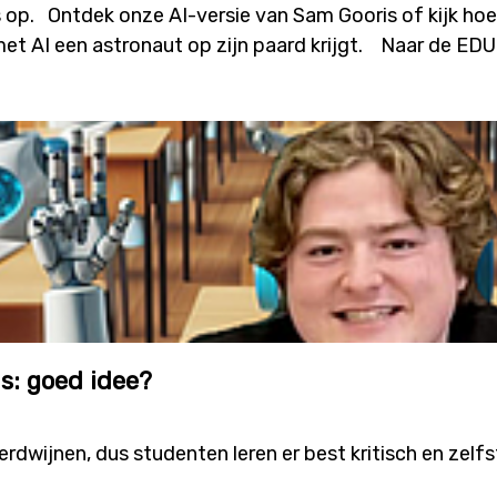
s op. Ontdek onze AI-versie van Sam Gooris of kijk hoe
met AI een astronaut op zijn paard krijgt. Naar de E
as: goed idee?
verdwijnen, dus studenten leren er best kritisch en zel