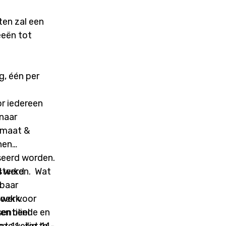
ten zal een
eeën tot
g, één per
r iedereen
naar
nen
seerd worden.
rken. Wat
d werd
ebaar
boek voor
werk:
sentieel