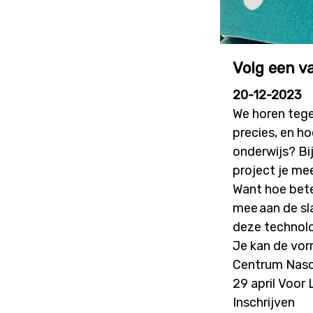
Volg een v
20-12-2023
We horen tegen
precies, en h
onderwijs? Bi
project je me
Want hoe beter
mee aan de sl
deze technolo
Je kan de vor
Centrum Nas
29 april Voor
Inschrijven