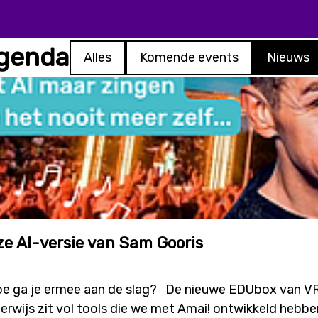
agenda
Alles
Komende events
Nieuws
e AI-versie van Sam Gooris
hoe ga je ermee aan de slag? De nieuwe EDUbox van V
erwijs zit vol tools die we met Amai! ontwikkeld hebben