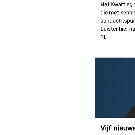
Het Kwartier,
die met kenni
aandachtspunt
Luister hier 
11.
Vijf nieuw