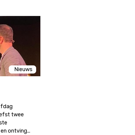
Nieuws
refdag
iefst twee
ste
 en ontving