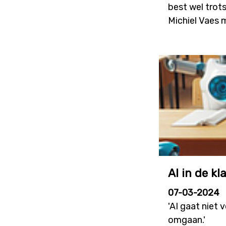
best wel trot
Michiel Vaes 
AI in de kl
07-03-2024
'AI gaat niet 
omgaan.'