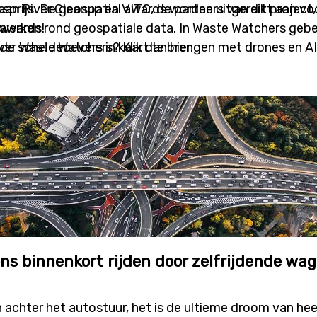
ksprijs. De geospatial awards worden uitgereikt aan v
aan River Cleanup en VITO, de partners van dit project
 werken rond geospatiale data. In Waste Watchers gebe
 awards!
 de scheldeoevers in kaart te brengen met drones en AI
er Waste Watchers? Klik dan hier.
ns binnenkort rijden door zelfrijdende wa
n achter het autostuur, het is de ultieme droom van hee