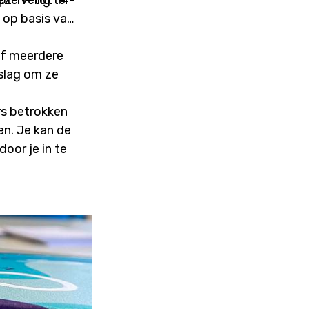
ze veilig te
t 11- tot 14-
 op basis van
of meerdere
slag om ze
rs betrokken
n. Je kan de
oor je in te