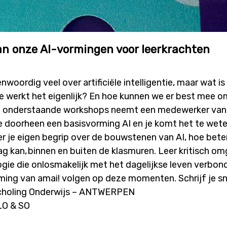
an onze AI-vormingen voor leerkrachten
woordig veel over artificiële intelligentie, maar wat is 
oe werkt het eigenlijk? En hoe kunnen we er best mee o
j onderstaande workshops neemt een medewerker van 
e doorheen een basisvorming AI en je komt het te wet
 je eigen begrip over de bouwstenen van AI, hoe beter 
ag kan, binnen en buiten de klasmuren. Leer kritisch o
gie die onlosmakelijk met het dagelijkse leven verbond
ming van amai! volgen op deze momenten. Schrijf je sne
choling Onderwijs – ANTWERPEN
 LO & SO