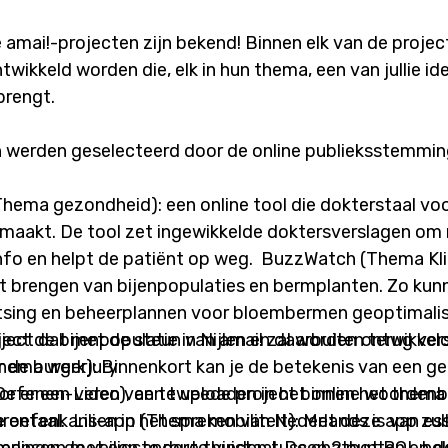
 amai!-projecten zijn bekend! Binnen elk van de projec
wikkeld worden die, elk in hun thema, een van jullie id
 brengt.
n werden geselecteerd door de online publieksstemmin
hema gezondheid): een online tool die dokterstaal voo
maakt. De tool zet ingewikkelde doktersverslagen om 
helpt de patiënt op weg. BuzzWatch (Thema Klimaat &
aart brengen van bijenpopulaties en bermplanten. Zo kun
tsing en beheerplannen voor bloembermen geoptimali
ject de bijenpopulatie in Nijlen en daarbuiten terug verste
oject dat met de steun van amai! zal worden ontwikkel
(Thema werk): Binnenkort kan je de betekenis van een g
 de burgerjury:
r er een video van te uploaden in het online woorden
efenen-Leren), een tweede project binnen het thema 
: Met deze app zullen blinde en
le oefenkansen in het spreken van Nederlands is van es