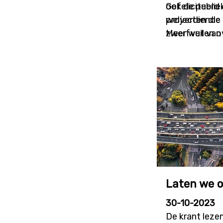
ook de publie
Gefeliciteerd 
projecten die
welverdiende
zwerfvuil van
Meer weten ov
Laten we o
30-10-2023
De krant leze