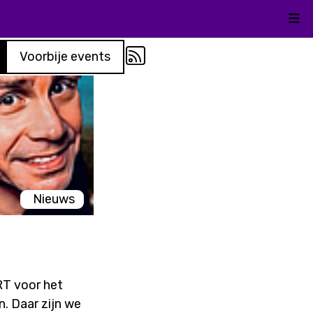
Kli
Voorbije events
Nieuws
RT voor het
. Daar zijn we