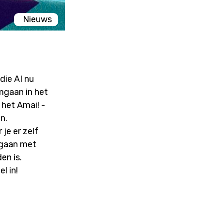
Nieuws
die AI nu
mgaan in het
het Amai! -
en.
je er zelf
mgaan met
en is.
l in!