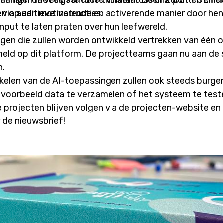
mensen de veiligste route vinden tussen 2 punten en de
eerlingen met een andere thuistaal. De chatbot POL help
via auditieve instructies.
ngen op een motiverende en activerende manier door hen
input te laten praten over hun leefwereld.
ngen die zullen worden ontwikkeld vertrekken van één 
eld op dit platform. De projectteams gaan nu aan de 
n.
kkelen van de AI-toepassingen zullen ook steeds burge
voorbeeld data te verzamelen of het systeem te teste
projecten blijven volgen via de projecten-website en d
r de nieuwsbrief!