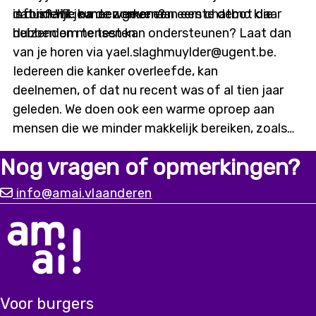
is duidelijk: na de zomer een eerste demo klaar
informatie kunnen geven?
dat is? Wil je meewerken aan een chatbot die
hebben om te testen.
duizenden mensen kan ondersteunen? Laat dan
van je horen via yael.slaghmuylder@ugent.be.
Iedereen die kanker overleefde, kan
deelnemen, of dat nu recent was of al tien jaar
geleden. We doen ook een warme oproep aan
mensen die we minder makkelijk bereiken, zoals
digitaal kwetsbaren of mensen met een
Nog vragen of opmerkingen?
migratieachtergrond. Alleen met input vanuit
diverse ervaringen kunnen we
info@amai.vlaanderen
een chatbot bouwen die er écht is voor iedereen.
Voor burgers