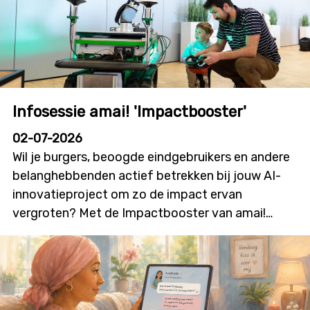
Infosessie amai! 'Impactbooster'
02-07-2026
Wil je burgers, beoogde eindgebruikers en andere
belanghebbenden actief betrekken bij jouw AI-
innovatieproject om zo de impact ervan
vergroten? Met de Impactbooster van amai!
kunnen onderzoekers en innovatoren financiële
ondersteuning aanvragen voor
burgerparticipatie- en outreachactiviteiten die
bijdragen aan meer dialoog, betrokkenheid en
technologieacceptatie. Deze nieuwe oproep zal