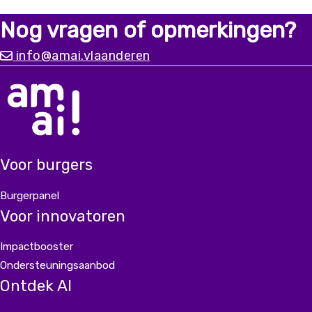
digitaal kwetsbaren of mensen met een
Nog vragen of opmerkingen?
migratieachtergrond. Alleen met input vanuit
diverse ervaringen kunnen we
info@amai.vlaanderen
een chatbot bouwen die er écht is voor iedereen.
Voor burgers
Burgerpanel
Voor innovatoren
Impactbooster
Ondersteuningsaanbod
Ontdek AI