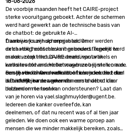
18-06-2026
Tijdstip: 12u00 tot 12u45 Locatie: online
De voorbije maanden heeft het CAIRE-project
sterke vooruitgang geboekt. Achter de schermen
werd hard gewerkt aan de technische basis van
de chatbot: de gebruikte AI-
frameworks zijn scherpgesteld en er werden
Daarbij is jouw hulp onmisbaar. Om
extra veiligheidschecks ingebouwd. Tegelijk werd
de chatbot echt relevant en ondersteunend te
er ook volop inhoud verzameld, van artikels en
maken, zoekt het CAIRE-team input van
websites tot andere betrouwbare bronnen, om de
kankeroverlevers. Welke vragen zou jij stellen aan
eerste versie van de chatbot te voeden. Het doel
een chatbot? Over welke thema’s moet die zeker
Ben jij een kankeroverlever, of ken je iemand die
is duidelijk: na de zomer een eerste demo klaar
informatie kunnen geven?
dat is? Wil je meewerken aan een chatbot die
hebben om te testen.
duizenden mensen kan ondersteunen? Laat dan
van je horen via yael.slaghmuylder@ugent.be.
Iedereen die kanker overleefde, kan
deelnemen, of dat nu recent was of al tien jaar
geleden. We doen ook een warme oproep aan
mensen die we minder makkelijk bereiken, zoals