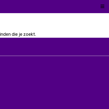
Kli
nden die je zoekt.