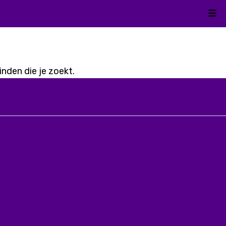
Kli
nden die je zoekt.