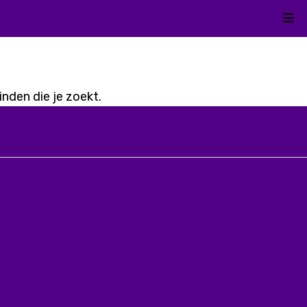
Kli
nden die je zoekt.