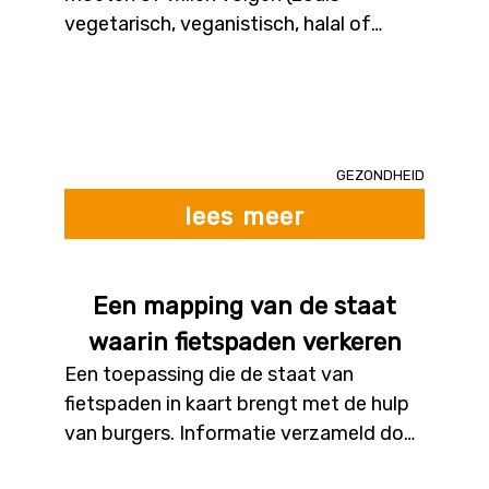
vegetarisch, veganistisch, halal of
mensen met allergieën). De tool
ondersteunt hen bij het aankopen van
geschikte producten. Het systeem kan
aangeven of een bepaald
voedingsmiddel geschikt is voor een
Gezondheid
bepaald dieet en kan aanbevelingen
lees meer
doen over gelijkaardige geschikte
producten (bijv. voor wie iets nieuws wil
uitproberen). Het systeem kan ook
Een mapping van de staat
geschikte alternatieven voorstellen
waarin fietspaden verkeren
voor producten die niet binnen het
Een toepassing die de staat van
opgegeven dieet passen.
fietspaden in kaart brengt met de hulp
van burgers. Informatie verzameld door
bijv. gyroscopen en camera’s in de