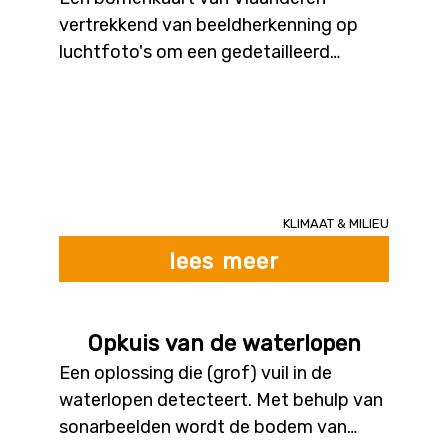
vertrekkend van beeldherkenning op
luchtfoto's om een gedetailleerd
overzicht te creëren van welke boom
op welke plaats staat. Door de locaties
en types van bomen in detail in kaart te
brengen, beschikken beleidsvoerders en
burgers over extra informatie om een
klimaatvriendelijk beleid te
Klimaat & milieu
ondersteunen of stimuleren.
lees meer
Opkuis van de waterlopen
Een oplossing die (grof) vuil in de
waterlopen detecteert. Met behulp van
sonarbeelden wordt de bodem van