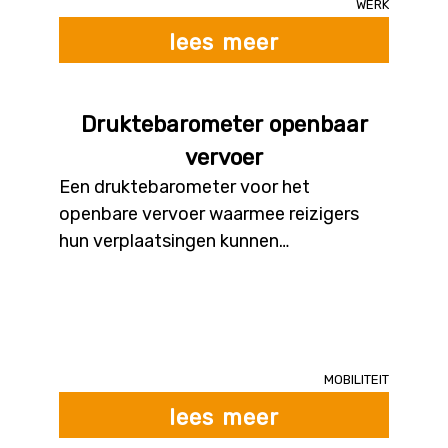
Werk
vormingen, kunstonderwijs, ...
lees meer
Druktebarometer openbaar
vervoer
Een druktebarometer voor het
openbare vervoer waarmee reizigers
hun verplaatsingen kunnen
optimaliseren. De druktebarometer
analyseert druktepatronen aan de hand
van historische data, gegevens van
ticketverkoop, sensordata op rijtuigen
etc. De barometer combineert dit met
Mobiliteit
andere data zoals bijv. informatie over
lees meer
de weersomstandigheden of lokale