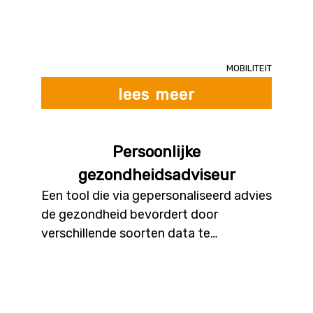
eventueel deel uitmaken van bestaande
toepassingen (bijv. ‘Uit in Vlaanderen’).
Om inzicht te krijgen in de persoonlijke
interesses van een persoon, kan een
Mobiliteit
koppeling worden gemaakt met een
lees meer
profiel op sociale media.
Persoonlijke
gezondheidsadviseur
Een tool die via gepersonaliseerd advies
de gezondheid bevordert door
verschillende soorten data te
integreren, zoals informatie over
fysieke conditie, voedingsgewoonten
en omgevingsfactoren (zoals geluid of
luchtkwaliteit). De aanbevelingen zijn