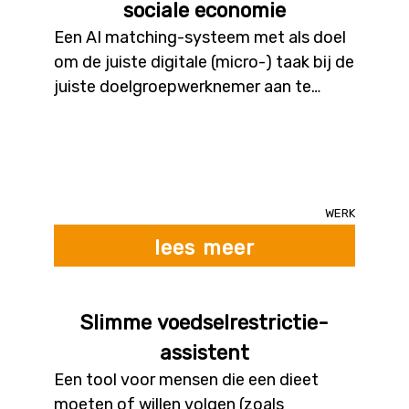
sociale economie
Een AI matching-systeem met als doel
om de juiste digitale (micro-) taak bij de
juiste doelgroepwerknemer aan te
bevelen op basis van zijn/haar digitale
vaardigheden en interesses. De
toepassing matcht de digitale
(micro-)taken met de noden van
doelgroepwerknemers in de sociale
Werk
economie. Mensen die een beperkte
lees meer
toegang hebben tot de arbeidsmarkt
worden in de sociale economie vaak
ingezet voor maat- en handwerk, maar
Slimme voedselrestrictie-
minder vaak voor digitale taken.
assistent
Een tool voor mensen die een dieet
moeten of willen volgen (zoals