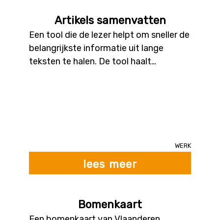
Artikels samenvatten
Een tool die de lezer helpt om sneller de
belangrijkste informatie uit lange
teksten te halen. De tool haalt
kernboodschappen uit (lange) teksten,
zodat de lezer, zonder de volledige
tekst te moeten doornemen, sneller de
belangrijkste informatie kan bekomen.
Werk
lees meer
Bomenkaart
Een bomenkaart van Vlaanderen