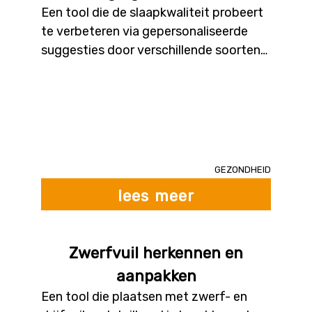
Een tool die de slaapkwaliteit probeert
te verbeteren via gepersonaliseerde
suggesties door verschillende soorten
gegevens te integreren. Het kan gaan
om gegevens zoals omgevingsfactoren
van de slaapkamer (bijv. licht, geluid,
luchtkwaliteit), biometrische data uit
trackers, gewoontes overdag die
verband kunnen houden met
Gezondheid
slaapkwaliteit, data verzameld in
lees meer
slaapklinieken etc. De
gepersonaliseerde aanbevelingen
kunnen onder meer bestaan uit tips
Zwerfvuil herkennen en
voor gedragsverandering, aanpassingen
aanpakken
aan de slaapkamer (verlichting,
luchtvochtigheid ...) of wijziging van
Een tool die plaatsen met zwerf- en