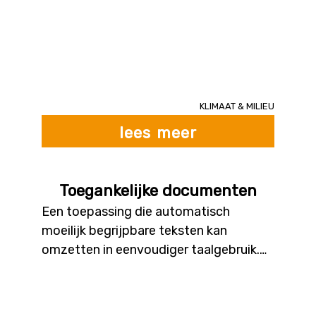
waterlopen in kaart gebracht en worden
grote objecten opgespoord en herkend.
Deze informatie kan officiële instanties
helpen de waterwegen te beheren.
Klimaat & milieu
lees meer
Toegankelijke documenten
Een toepassing die automatisch
moeilijk begrijpbare teksten kan
omzetten in eenvoudiger taalgebruik.
Officiële documenten en formulieren
zijn vaak opgesteld in moeilijke taal en
bevatten veel jargon. Een