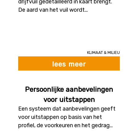
voedingsgewoonten.
drijfvuil gedetailleerd in kaart brengt.
De aard van het vuil wordt
geïdentificeerd. De gebruikte data kan
hier bestaan uit videobeelden van vaste
camera's, dronebeelden van drones bij
opruimacties, of beelden verzameld
door burgers.
Klimaat & milieu
lees meer
Persoonlijke aanbevelingen
voor uitstappen
Een systeem dat aanbevelingen geeft
voor uitstappen op basis van het
profiel, de voorkeuren en het gedrag
van de gebruiker. Dit systeem kan