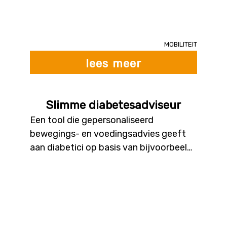
smartphones van burgers in combinatie
met GPS-data inventariseert en
bepaalt de staat van fietspaden. Na een
trainingsfase waarbij burgers de
Mobiliteit
analyses van het systeem beoordelen,
lees meer
kan de toepassing zelfstandig de staat
van het fietspad bepalen.
Slimme diabetesadviseur
Een tool die gepersonaliseerd
bewegings- en voedingsadvies geeft
aan diabetici op basis van bijvoorbeeld
eigen meetwaarden,
bewegingsgewoonten of een
voedingsdagboek. De
gepersonaliseerde aanbevelingen
vertalen algemene adviezen en