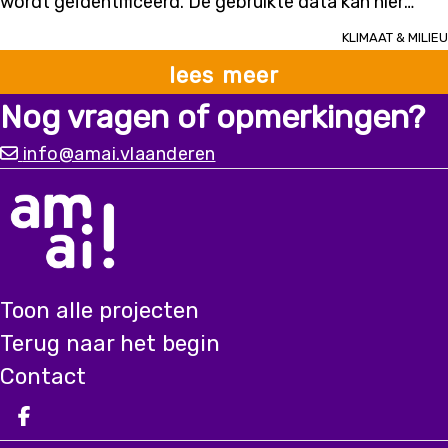
wordt geïdentificeerd. De gebruikte data kan hier
combinatie.”
bestaan uit videobeelden van vaste camera's,
Klimaat & milieu
dronebeelden van drones bij opruimacties, of beelden
lees meer
verzameld door burgers.
Nog vragen of opmerkingen?
info@amai.vlaanderen
Toon alle projecten
Terug naar het begin
Contact
Deel op facebook