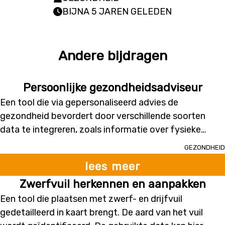
BIJNA 5 JAREN GELEDEN
Andere bijdragen
Persoonlijke gezondheidsadviseur
Een tool die via gepersonaliseerd advies de
gezondheid bevordert door verschillende soorten
data te integreren, zoals informatie over fysieke
conditie, voedingsgewoonten en omgevingsfactoren
Gezondheid
(zoals geluid of luchtkwaliteit). De aanbevelingen zijn
lees meer
van die aard dat ze veilig toepasbaar zijn zonder
Zwerfvuil herkennen en aanpakken
tussenkomst van een arts (bijv. geen diagnostiek,
enkel gezondheidspreventie). Het
Een tool die plaatsen met zwerf- en drijfvuil
gezondheidsbevorderend advies kan zich toespitsen
gedetailleerd in kaart brengt. De aard van het vuil
op één bepaald aspect van gezondheid of op een