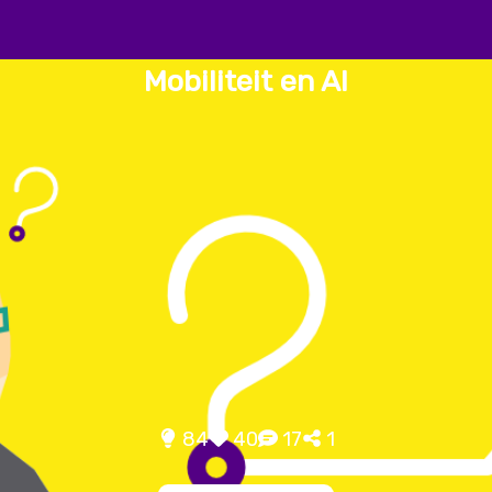
Mobiliteit en AI
84
40
17
1