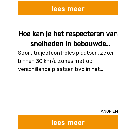
lees meer
Hoe kan je het respecteren van
snelheden in bebouwde
Soort trajectcontroles plaatsen, zeker
kommen en 30 km/u zones
binnen 30 km/u zones met op
beter laten opvolgen?
verschillende plaatsen bvb in het
wegdek zelf kleuren die oplichten om
aan te duiden dat je te snel rijdt. Blijkt
op het einde van de zone dat je je
snelheid niet aangepast hebt, dan
ontvang je automatisch een boete die
Anoniem
per keer dat je hetzelfde traject te hard
lees meer
rijdt binnen een termijn van 6 maanden,
verhoogd wordt met €100. Na 6