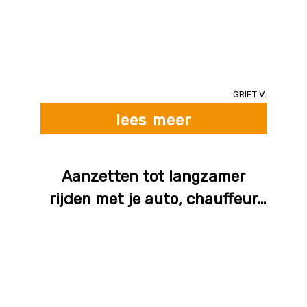
Griet V.
lees meer
Aanzetten tot langzamer
rijden met je auto, chauffeur
er op een volgzame manier van
bewust maken dat hij te snel
rijdt