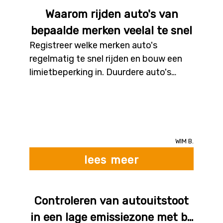
Waarom rijden auto's van
bepaalde merken veelal te snel
Registreer welke merken auto's
regelmatig te snel rijden en bouw een
limietbeperking in. Duurdere auto's
hebben verkeersbordherkenning.
Registreer hoeveel keer de bestuurder
te snel rijdt in bepaalde straten en
limieteer de wagen daar automatisch
Wim B.
lees meer
Controleren van autouitstoot
in een lage emissiezone met bv