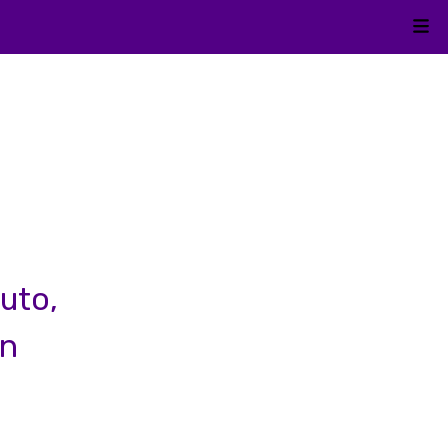
Kli
uto,
an