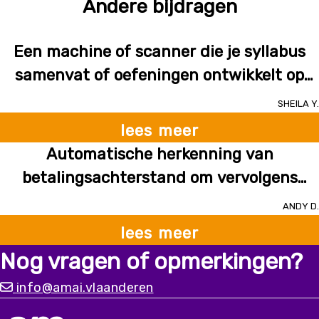
Andere bijdragen
Een machine of scanner die je syllabus
samenvat of oefeningen ontwikkelt op
basis van leernoden en verschillende
Sheila Y.
onderwijsmethodes.
lees meer
Automatische herkenning van
betalingsachterstand om vervolgens
digitaal een persoonlijk bericht naar de
Andy D.
klant te versturen met een digitale en
lees meer
gemakkellijke manier om onmiddellijk die
Nog vragen of opmerkingen?
achterstal te betalen.
info@amai.vlaanderen