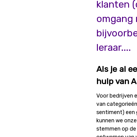
klanten (
omgang m
bijvoorb
leraar....
Als je al 
hulp van AI
Voor bedrijven 
van categorieën
sentiment) een 
kunnen we onze 
stemmen op de c
ontwerpen van v