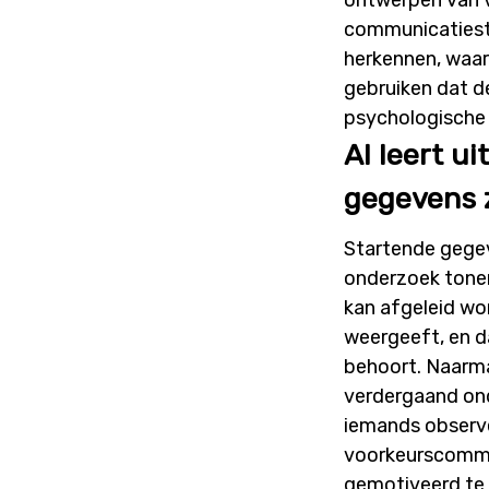
communicatiesti
herkennen, waa
gebruiken dat de
psychologische
AI leert u
gegevens z
Startende gegev
onderzoek tonen
kan afgeleid wo
weergeeft, en d
behoort. Naarma
verdergaand onde
iemands observ
voorkeurscommun
gemotiveerd te 