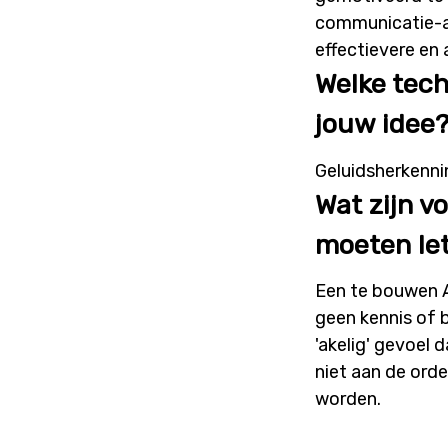
communicatie-as
effectievere en
Welke tech
jouw idee
Geluidsherkennin
Wat zijn v
moeten let
Een te bouwen A
geen kennis of b
'akelig' gevoel 
niet aan de ord
worden.