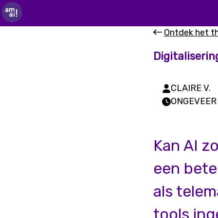
Ontdek het 
Digitaliserin
CLAIRE V.
ONGEVEER 
Kan AI zo
een beter
als tele
tools in