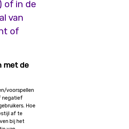
 of in de
al van
nt of
en met de
en/voorspellen
f negatief
gebruikers. Hoe
tijl af te
en bij het
tie van