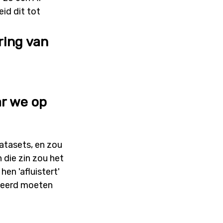
id dit tot
ring van
ar we op
atasets, en zou
 die zin zou het
en 'afluistert'
nteerd moeten