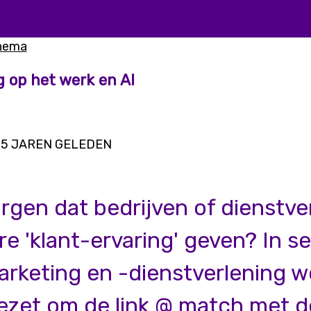
thema
g op het werk en AI
5 JAREN GELEDEN
rgen dat bedrijven of dienstve
e 'klant-ervaring' geven? In s
marketing en -dienstverlening 
gezet om de link @ match met d