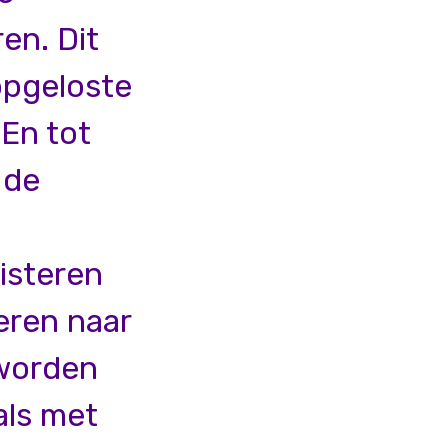
en. Dit
opgeloste
 En tot
 de
isteren
eren naar
 worden
als met