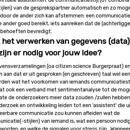
jlen) van de gesprekspartner automatisch en zo mogeli
rdoor de ander zich kan afstemmen: een communicatie
 ander goed bereikt, iets aanreiken dat de (achterligg
 behoeften bevredigt.
it het verwerken van gegevens (data)
ijn er nodig voor jouw idee?
ensverzamelingen (oa citizen science Burgerpraat) en 
 aan dat er uit gesproken (en geschreven) taal wel ee
rden wat het voorkomen van iemands communicatiesti
at ook een verband met sentimentanalyse tot de mog
te de onderzoekers meer data zouden /zullen hebben
rzoek en ontwikkeling leiden tot een 'assistent' die ui
eerbare communicatie zou kunnen afleiden wat de
icatie(-stijlen) van iemand is, wat een persoon nodi
worden, en welke de signalen voor stress zijn. Wanneer