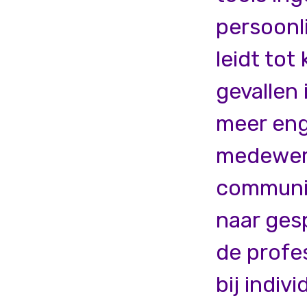
persoonli
leidt to
gevallen 
meer eng
medewerk
communic
naar ges
de profe
bij indiv