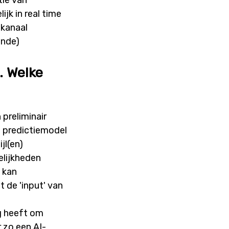
jk in real time
kanaal
ende)
. Welke
preliminair
n predictiemodel
jl(en)
elijkheden
 kan
t de 'input' van
g heeft om
 zo een AI-