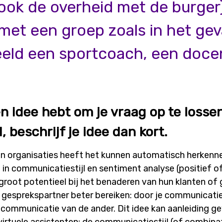
ook de overheid met de burger)
et een groep zoals in het gev
eeld een sportcoach, een doce
een idee hebt om je vraag op te loss
, beschrijf je idee dan kort.
en organisaties heeft het kunnen automatisch herkenn
 in communicatiestijl en sentiment analyse (positief o
groot potentieel bij het benaderen van hun klanten of 
gesprekspartner beter bereiken: door je communicaties
ommunicatie van de ander. Dit idee kan aanleiding gev
irtuele assistenten: de communicatiestijl (of combina