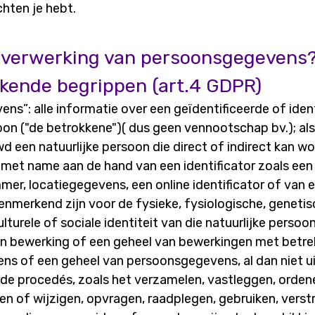
chten je hebt.
n verwerking van persoonsgegevens?
jkende begrippen (art.4 GDPR)
s”: alle informatie over een geïdentificeerde of iden
oon ("de betrokkene")( dus geen vennootschap bv.); als
 een natuurlijke persoon die direct of indirect kan w
, met name aan de hand van een identificator zoals ee
mer, locatiegegevens, een online identificator of van 
enmerkend zijn voor de fysieke, fysiologische, genetis
turele of sociale identiteit van die natuurlijke persoon
en bewerking of een geheel van bewerkingen met betre
s of een geheel van persoonsgegevens, al dan niet u
e procedés, zoals het verzamelen, vastleggen, ordene
en of wijzigen, opvragen, raadplegen, gebruiken, vers