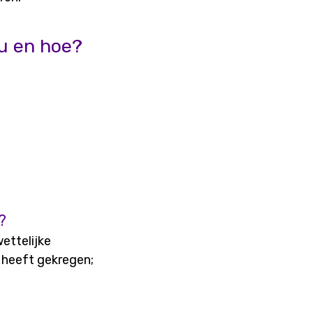
u en hoe?
?
ettelijke
 heeft gekregen;