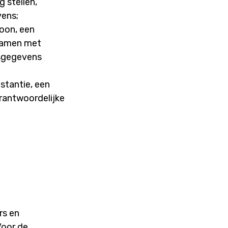
 stellen,
vens;
soon, een
 samen met
nsgegevens
stantie, een
rantwoordelijke
rs en
Voor de