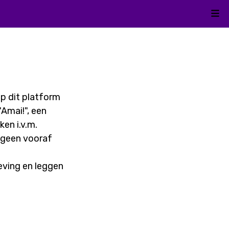
Kli
p dit platform
"Amai!", een
en i.v.m.
t geen vooraf
eving en leggen