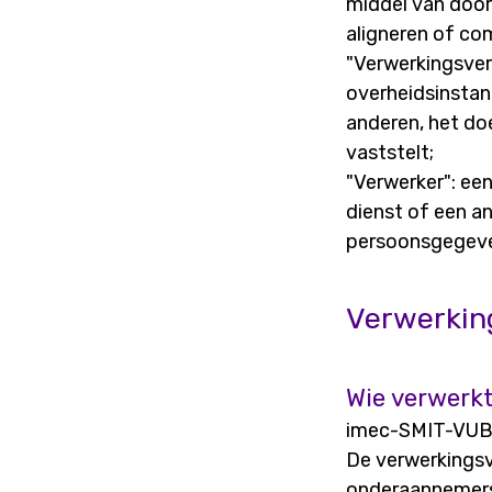
middel van doorz
aligneren of co
"Verwerkingsver
overheidsinstan
anderen, het do
vaststelt;
"Verwerker": een
dienst of een a
persoonsgegeve
Verwerkin
Wie verwerk
imec-SMIT-VUB i
De verwerkingsv
onderaannemers,