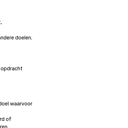
,
andere doelen.
e opdracht
 doel waarvoor
rd of
ren.