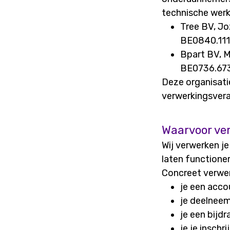
technische werk
Tree BV, J
BE0840.111
Bpart BV, 
BE0736.67
Deze organisati
verwerkingsvera
Waarvoor ve
Wij verwerken j
laten functione
Concreet verwer
je een acco
je deelneem
je een bijdr
je je inschr