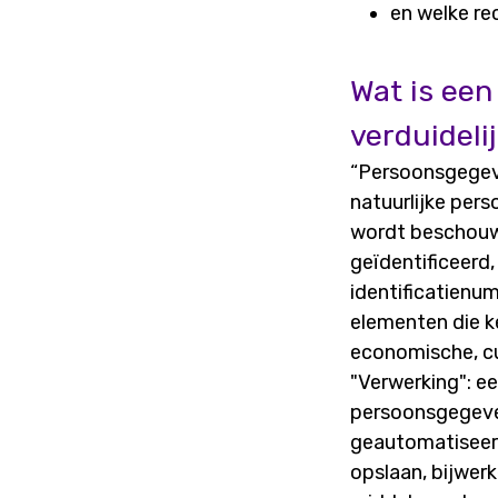
en welke re
Wat is ee
verduideli
“Persoonsgegeven
natuurlijke pers
wordt beschouwd
geïdentificeerd
identificatienum
elementen die k
economische, cul
"Verwerking": e
persoonsgegeven
geautomatiseerd
opslaan, bijwerk