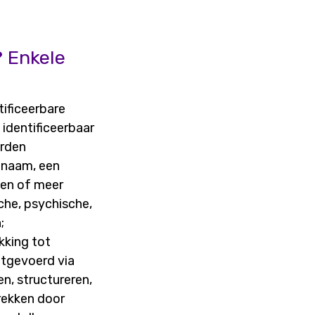
 Enkele
tificeerbare
 identificeerbaar
orden
n naam, een
een of meer
che, psychische,
;
kking tot
itgevoerd via
n, structureren,
trekken door