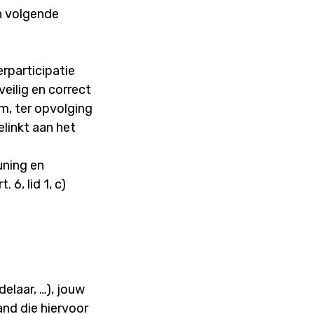
n volgende
rparticipatie
eilig en correct
m, ter opvolging
linkt aan het
ning en
6, lid 1, c)
elaar, …), jouw
nd die hiervoor