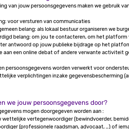
king van jouw persoonsgegevens maken we gebruik va
g: voor versturen van communicaties
gemeen belang: als lokaal bestuur organiseren we burge
digd belang: om jou te contacteren, om het platform v
 ter antwoord op jouw publieke bijdrage op het platfor
 aan een online debat of andere verwante activiteit ge
en persoonsgegevens worden verwerkt voor ondersteu
telijke verplichtingen inzake gegevensbescherming (art. 
en we jouw persoonsgegevens door?
egevens mogen doorgegeven worden aan :
w wettelijke vertegenwoordiger (bewindvoerder, bemidd
rdiger (professionele raadsman, advocaat, …) of iema