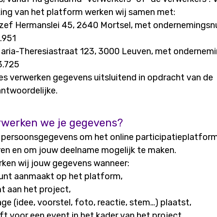
ing van het platform werken wij samen met:
ozef Hermanslei 45, 2640 Mortsel, met ondernemings
.951
Maria-Theresiastraat 123, 3000 Leuven, met onderne
3.725
es verwerken gegevens uitsluitend in opdracht van de
ntwoordelijke.
rwerken we je gegevens?
e persoonsgegevens om het online participatieplatform
ren en om jouw deelname mogelijk te maken.
ken wij jouw gegevens wanneer:
unt aanmaakt op het platform,
t aan het project,
age (idee, voorstel, foto, reactie, stem…) plaatst,
ijft voor een event in het kader van het project,