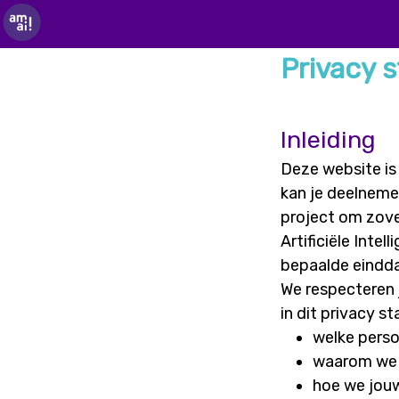
Privacy 
Inleiding
Deze website is
kan je deelnemen
project om zovee
Artificiële Inte
bepaalde eindd
We respecteren 
in dit privacy s
welke pers
waarom we 
hoe we jou