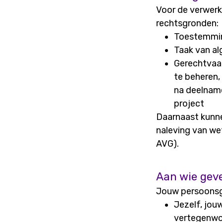
Voor de verwer
rechtsgronden:
Toestemmin
Taak van al
Gerechtvaar
te beheren,
na deelname
project
Daarnaast kunn
naleving van wet
AVG).
Aan wie gev
Jouw persoonsg
Jezelf, jou
vertegenwoo