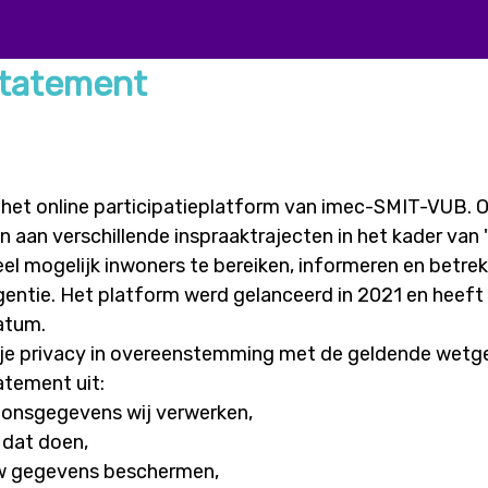
statement
 het online participatieplatform van imec-SMIT-VUB. O
 aan verschillende inspraaktrajecten in het kader van 
l mogelijk inwoners te bereiken, informeren en betrekk
lligentie. Het platform werd gelanceerd in 2021 en heef
atum.
je privacy in overeenstemming met de geldende wetg
tatement uit:
oonsgegevens wij verwerken,
dat doen,
w gegevens beschermen,