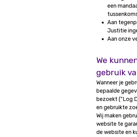
een mandaat
tussenkoms
Aan tegenpa
Justitie ing
Aan onze ve
We kunnen 
gebruik va
Wanneer je gebr
bepaalde gegeve
bezoekt ("Log D
en gebruikte zo
Wij maken gebru
website te garan
de website en k