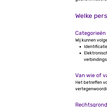
Welke per
Categorieën
Wij kunnen volg
Identificat
Elektronisc
verbindin
Van wie of v
Het betreffen vo
vertegenwoordig
Rechtsgrond