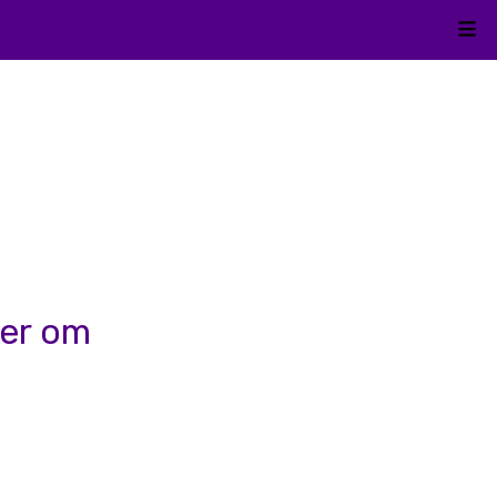
Kli
oer om