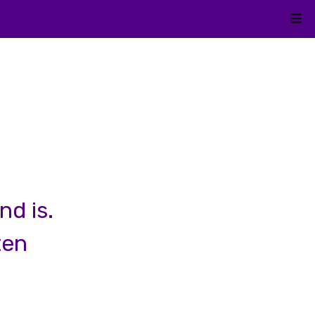
Kli
nd is.
ten