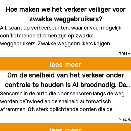
Hoe maken we het verkeer veiliger voor
zwakke weggebruikers?
A.I. scant op verkeerspunten, waar er veel mogelijk
conflicterende stromen zijn op zwakke
weggebruikers. Zwakke weggebruikers krijgen
voorrang door de regeling van de verkeerslichten. A.I.
Tom V.
leert op langere termijn wanneer er grote stromen van
lees meer
zwakke weggebruikers op bepaalde kruispunten
Om de snelheid van het verkeer onder
aanwezig zijn en leidt andere weggebruikers om.
controle te houden is AI broodnodig. De
Sensoren in de auto die door sensoren langs de weg
mens is onbekwaam om dit vol te houden.
worden beïnvloed en de snelheid automatisch
Verkeersplaten worden na enige tijd zelfs
afremmen. Of, sterk oplichtende borden die de
niet meer gezien en automatisch
snelheid regelmatig "opflitsen".
Miel R.
weggegomd.
lees meer