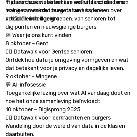
met een reeks interactieve activiteiten die tonen
Tijdens deze week trekken we het land rond met
hoe je samen met burgers kunt nadenken over
lezingen, workshops en datawalks, voor
artificiële intelligentie.
verschillende doelgroepen: van senioren tot
digipunten en nieuwsgierige burgers.
📅 Waar je ons kunt vinden
8 oktober – Gent
🏃‍♂️ Datawalk voor Gentse senioren
Ontdek hoe data je omgeving vormgeven en wat
dat betekent voor je privacy en dagelijks leven.
9 oktober – Wingene
💬 AI-infosessie
Toegankelijke lezing over wat AI vandaag doet en
hoe het onze samenleving beïnvloedt.
10 oktober – Digisprong 2025
🚶‍♀️ Datawalk voor leerkrachten en burgers
Wandeling door de wereld van data in de klas en
daarbuiten.