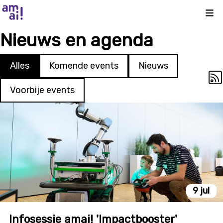
Kli
Nieuws en agenda
Alles
Komende events
Nieuws
Voorbije events
9 jul
Infosessie amai! 'Impactbooster'