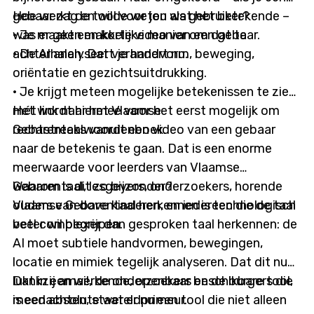
gebaar zag en wilde weten wat het betekende –
Hoe werkt de tool voor jou als gebruiker?
was er geen makkelijke manier om dat te
· Je maakt een korte video van een gebaar.
achterhalen. Dat verandert nu.
· De AI analyseert je handvorm, beweging,
oriëntatie en gezichtsuitdrukking.
· Je krijgt meteen mogelijke betekenissen te zien,
mét link naar het Vlaamse
Het wordt hiermee voor het eerst mogelijk om
Gebarentaalwoordenboek.
rechtstreeks vanuit een video van een gebaar
naar de betekenis te gaan. Dat is een enorme
meerwaarde voor leerders van Vlaamse
Gebarentaal, lesgevers, onderzoekers, horende
Waarom is dit zo bijzonder?
ouders van dove kinderen, en iedereen die de taal
Vlaamse Gebarentaal herkennen is technologisch
beter wil begrijpen.
veel complexer dan gesproken taal herkennen: de
AI moet subtiele handvormen, bewegingen,
locatie en mimiek tegelijk analyseren. Dat dit nu
lukt in een werkende, openbaar beschikbare tool,
Dankzij amai!, de onderzoekers en de burgers die
is een absolute wereldprimeur.
meedachten, staat er nu een tool die niet alleen