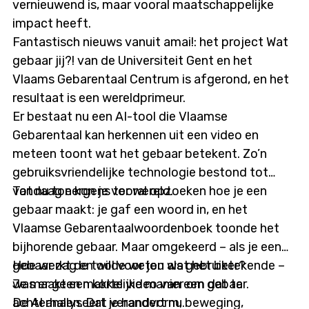
vernieuwend is, maar vooral maatschappelijke
impact heeft.
Fantastisch nieuws vanuit amai!: het project Wat
gebaar jij?! van de Universiteit Gent en het
Vlaams Gebarentaal Centrum is afgerond, en het
resultaat is een wereldprimeur.
Er bestaat nu een AI-tool die Vlaamse
Gebarentaal kan herkennen uit een video en
meteen toont wat het gebaar betekent. Zo’n
gebruiksvriendelijke technologie bestond tot
vandaag nergens ter wereld.
Tot nu toe kon je vooral opzoeken hoe je een
gebaar maakt: je gaf een woord in, en het
Vlaamse Gebarentaalwoordenboek toonde het
bijhorende gebaar. Maar omgekeerd – als je een
gebaar zag en wilde weten wat het betekende –
Hoe werkt de tool voor jou als gebruiker?
was er geen makkelijke manier om dat te
Je maakt een korte video van een gebaar.
achterhalen. Dat verandert nu.
De AI analyseert je handvorm, beweging,