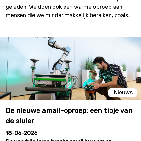
geleden. We doen ook een warme oproep aan
mensen die we minder makkelijk bereiken, zoals
digitaal kwetsbaren of mensen met een
migratieachtergrond. Alleen met input vanuit
diverse ervaringen kunnen we
een chatbot bouwen die er écht is voor iedereen.
Nieuws
De nieuwe amai!-oproep: een tipje van
de sluier
18-06-2026