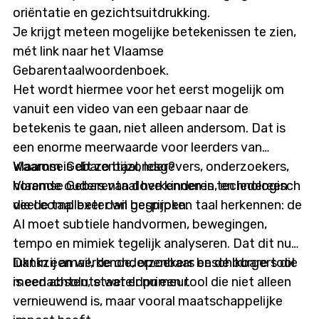
oriëntatie en gezichtsuitdrukking.
Je krijgt meteen mogelijke betekenissen te zien,
mét link naar het Vlaamse
Gebarentaalwoordenboek.
Het wordt hiermee voor het eerst mogelijk om
vanuit een video van een gebaar naar de
betekenis te gaan, niet alleen andersom. Dat is
een enorme meerwaarde voor leerders van
Vlaamse Gebarentaal, lesgevers, onderzoekers,
Waarom is dit zo bijzonder?
horende ouders van dove kinderen, en iedereen
Vlaamse Gebarentaal herkennen is technologisch
die de taal beter wil begrijpen.
veel complexer dan gesproken taal herkennen: de
AI moet subtiele handvormen, bewegingen,
tempo en mimiek tegelijk analyseren. Dat dit nu
lukt in een werkende, openbaar beschikbare tool
Dankzij amai!, de onderzoekers en de burgers die
is een absolute wereldprimeur.
meedachten, staat er nu een tool die niet alleen
vernieuwend is, maar vooral maatschappelijke