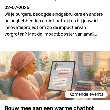
02-07-2026
Wil je burgers, beoogde eindgebruikers en andere
belanghebbenden actief betrekken bij jouw AI-
innovatieproject om zo de impact ervan
vergroten? Met de Impactbooster van amai!
kunnen onderzoekers en innovatoren financiële
ondersteuning aanvragen voor
burgerparticipatie- en outreachactiviteiten die
bijdragen aan meer dialoog, betrokkenheid en
technologieacceptatie. Deze nieuwe oproep zal
initiatieven stimuleren waarin burgers niet alleen
geïnformeerd worden, maar ook daadwerkelijk
mee vorm geven aan onderzoek, ontwikkeling en
innovatie. De oproep wordt gelanceerd op
Komende events
dinsdag 7 juli, in deze infosessie overlopen we alle
details en krijg je de kans om je vragen te stellen.
Bouw mee aan een warme chatbot