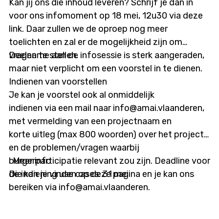
Kan jij ons die inhoud leveren? Schrijf je dan in
voor ons infomoment op 18 mei, 12u30 via deze
link. Daar zullen we de oproep nog meer
toelichten en zal er de mogelijkheid zijn om
vragen te stellen.
Deelname aan de infosessie is sterk aangeraden,
maar niet verplicht om een voorstel in te dienen.
Indienen van voorstellen
Je kan je voorstel ook al onmiddelijk
indienen via een mail naar info@amai.vlaanderen,
met vermelding van een projectnaam en
korte uitleg (max 800 woorden) over het project
en de problemen/vragen waarbij
burgerparticipatie relevant zou zijn. Deadline voor
Meer info
de indiening use cases: 31 mei
Die kan je vinden op deze pagina en je kan ons
bereiken via info@amai.vlaanderen.