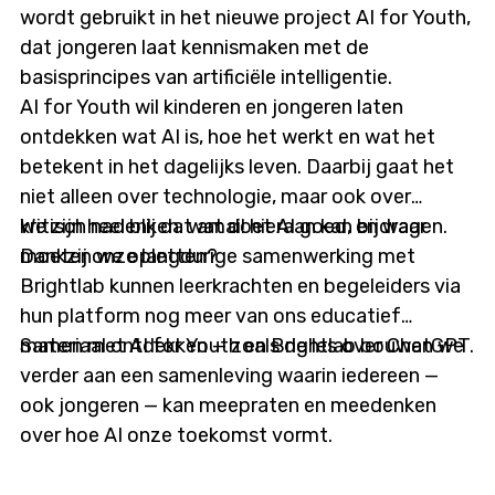
wordt gebruikt in het nieuwe project AI for Youth,
netwerk van zorgprofessionals, patiënten en
dat jongeren laat kennismaken met de
technologiepartners. Het model draait volledig
basisprincipes van artificiële intelligentie.
lokaal — zonder dat gevoelige data de computer
AI for Youth wil kinderen en jongeren laten
verlaten — en is klaar om opgeschaald te worden
ontdekken wat AI is, hoe het werkt en wat het
naar andere medische domeinen. ExplainMed kijkt
betekent in het dagelijks leven. Daarbij gaat het
nu vooruit Het amai!-traject is afgerond, maar de
niet alleen over technologie, maar ook over
ambities stoppen niet. ExplainMed is klaar om de
kritisch nadenken: wat doet AI goed, en waar
We zijn heel blij dat amai! hieraan kan bijdragen.
stap naar de praktijk te zetten en zoekt:
moeten we opletten?
Dankzij onze langdurige samenwerking met
• pilootprojecten in de cardiologische zorg, en
Brightlab kunnen leerkrachten en begeleiders via
• integratiepartners zoals EPD-leveranciers en
hun platform nog meer van ons educatief
zorgplatformen. Met dezelfde taalintelligentie
materiaal ontdekken — zoals de les over ChatGPT.
Samen met AI for Youth en Brightlab bouwen we
kan ExplainMed ook worden ingezet voor
verder aan een samenleving waarin iedereen —
chatbots, data-extractie, spraak-naar-tekst en
ook jongeren — kan meepraten en meedenken
andere toepassingen in zorgsoftware. amai! is
over hoe AI onze toekomst vormt.
trots op wat ExplainMed gerealiseerd heeft en
bedankt het volledige consortium — NextGenics,