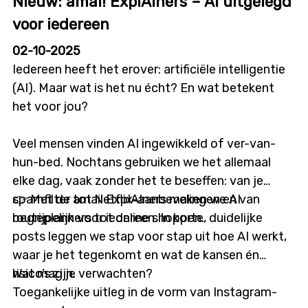
Nieuw: amai! ExplAIners – AI uitgelegd
voor iedereen
02-10-2025
Iedereen heeft het erover: artificiële intelligentie
(AI). Maar wat is het nu écht? En wat betekent
het voor jou?
Veel mensen vinden AI ingewikkeld of ver-van-
hun-bed. Nochtans gebruiken we het allemaal
elke dag, vaak zonder het te beseffen: van je
spamfilter tot Netflix-aanbevelingen en van
👉 Met de amai! ExplAIners maken we AI
routeplanners tot online shoppen.
begrijpelijk voor iedereen. In korte, duidelijke
posts leggen we stap voor stap uit hoe AI werkt,
waar je het tegenkomt en wat de kansen én
risico’s zijn.
Wat mag je verwachten?
Toegankelijke uitleg in de vorm van Instagram-