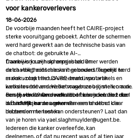
Details infosessie: Datum: donderdag 9 juli 2026
voor kankeroverlevers
Tijdstip: 12u00 tot 12u45 Locatie: online
18-06-2026
De voorbije maanden heeft het CAIRE-project
sterke vooruitgang geboekt. Achter de schermen
werd hard gewerkt aan de technische basis van
de chatbot: de gebruikte AI-
frameworks zijn scherpgesteld en er werden
Daarbij is jouw hulp onmisbaar. Om
extra veiligheidschecks ingebouwd. Tegelijk werd
de chatbot echt relevant en ondersteunend te
er ook volop inhoud verzameld, van artikels en
maken, zoekt het CAIRE-team input van
websites tot andere betrouwbare bronnen, om de
kankeroverlevers. Welke vragen zou jij stellen aan
eerste versie van de chatbot te voeden. Het doel
een chatbot? Over welke thema’s moet die zeker
Ben jij een kankeroverlever, of ken je iemand die
is duidelijk: na de zomer een eerste demo klaar
informatie kunnen geven?
dat is? Wil je meewerken aan een chatbot die
hebben om te testen.
duizenden mensen kan ondersteunen? Laat dan
van je horen via yael.slaghmuylder@ugent.be.
Iedereen die kanker overleefde, kan
deelnemen, of dat nu recent was of al tien jaar