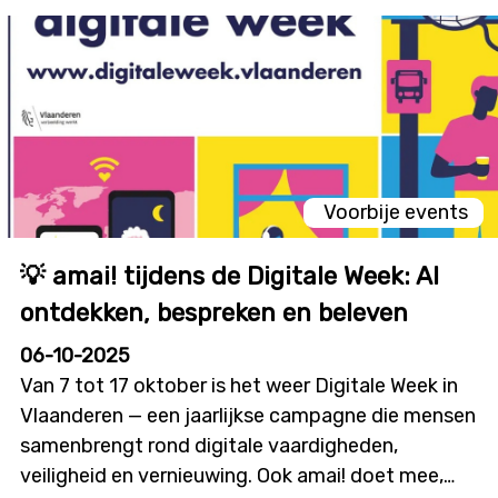
KdG Hogeschool, UGent en Forcit — voor hun
warme samenwerking en toewijding om medische
communicatie écht toegankelijker te maken voor
iedereen.
Voorbije events
💡 amai! tijdens de Digitale Week: AI
ontdekken, bespreken en beleven
06-10-2025
Van 7 tot 17 oktober is het weer Digitale Week in
Vlaanderen — een jaarlijkse campagne die mensen
samenbrengt rond digitale vaardigheden,
veiligheid en vernieuwing. Ook amai! doet mee,