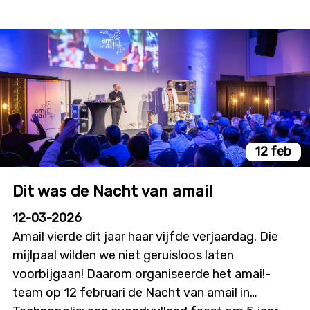
van AI-ontwikkeling in Vlaanderen!
gedragen resultaten te komen die een grotere
impact hebben, kunnen hiervoor op steun krijgen
van amai!. Amai! zorgt inmiddels al vijf jaar voor
participatie van burgers bij de ontwikkeling van AI
in Vlaanderen. De nieuwe oproep zal echter geen
nieuwe projectoproep zijn, maar wil wel een boost
geven aan al bestaande of geplande AI-
innovatietrajecten om ook burgers te betrekken
in hun plannen.
12 feb
Dit was de Nacht van amai!
12-03-2026
Amai! vierde dit jaar haar vijfde verjaardag. Die
mijlpaal wilden we niet geruisloos laten
voorbijgaan! Daarom organiseerde het amai!-
team op 12 februari de Nacht van amai! in