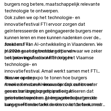
burgers nog betere, maatschappelijk relevante
technologie te ontwerpen.
Ook zullen we op het technologie- en
innovatiefestival FTI ervoor zorgen dat
geïnteresseerde en geëngageerde burgers meer
kunnen leren en mee kunnen nadenken over de
toekomst van AI-ontwikkeling in Vlaanderen. We
Amai! en FTI
plannen er een groot burgerpanel waar we zeker
In 2026 gaat de tweede editie van
ook jouw input voor willen krijgen.
het belevingsfestival FTI door, het Vlaamse
technologie- en
innovatiefestival. Amai! werkt samen met FTI
door er op de expo te tonen hoe burgers
Nieuwe oproep
meewerken aan AI-innovatie. Ook zullen we er
Amai! zal met een nieuwe oproep een boost
een extra large burgerpanel organiseren dat
geven aan burgerparticipatie in AI-
geïnteresseerde en geëngageerde burgers de
innovatietrajecten. AI-innovatietrajecten die
kans geeft mee na te denken over de toekomst
burgers willen betrekken om zo tot betere, meer