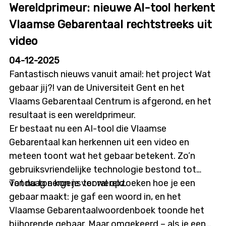
Wereldprimeur: nieuwe AI-tool herkent
Vlaamse Gebarentaal rechtstreeks uit
video
04-12-2025
Fantastisch nieuws vanuit amai!: het project Wat
gebaar jij?! van de Universiteit Gent en het
Vlaams Gebarentaal Centrum is afgerond, en het
resultaat is een wereldprimeur.
Er bestaat nu een AI-tool die Vlaamse
Gebarentaal kan herkennen uit een video en
meteen toont wat het gebaar betekent. Zo’n
gebruiksvriendelijke technologie bestond tot
vandaag nergens ter wereld.
Tot nu toe kon je vooral opzoeken hoe je een
gebaar maakt: je gaf een woord in, en het
Vlaamse Gebarentaalwoordenboek toonde het
bijhorende gebaar. Maar omgekeerd – als je een