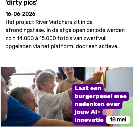
'dirty pics'
16-06-2026
Het project River Watchers zit in de
afrondingsfase. In de afgelopen periode werden
zo’n 14.000 à 15.000 foto’s van zwerfvuil
opgeladen via het platform, door een actieve
groep van 300 à 400 vrijwilligers. Opvallend is dat
sommige deelnemers zeer intensief bijdragen en
grote hoeveelheden foto’s aanleveren. Om nog
meer vrijwilligers te betrekken, lanceerde River
Watchers trouwens een opvallende campagne
met de slogan ‘Send dirty pics’, in samenwerking
met JCDecaux. Het concept werd ontwikkeld
door studenten van de KDG Hogeschool en
verder uitgewerkt door Berlin Creative Studio,
18 mei
met zichtbaarheid onder meer via affiches en een