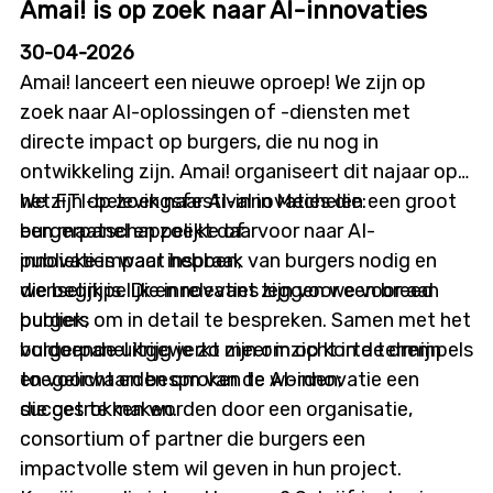
maandlange aanwezigheid aan de kassa’s van
Amai! is op zoek naar AI-innovaties
A.S.Adventure. Intussen worden de ingezamelde
30-04-2026
beelden ook geanalyseerd door VITO. De eerste
Amai! lanceert een nieuwe oproep! We zijn op
resultaten worden binnenkort verwacht en zullen
zoek naar AI-oplossingen of -diensten met
inzicht geven in het type en de verspreiding van
directe impact op burgers, die nu nog in
zwerfvuil. Voorlopige bevindingen tonen dat
ontwikkeling zijn. Amai! organiseert dit najaar op
sigarettenpeuken het meest voorkomen, gevolgd
het FTI-belevingsfestival in Mechelen een groot
We zijn op zoek naar AI-innovaties die:
door papierafval en PMD. Deze inzichten zullen
burgerpanel en zoekt daarvoor naar AI-
een maatschappelijke of
gebruikt worden om in gesprek te gaan met
innovaties waar inspraak van burgers nodig en
publieke impact hebben;
beleidsmakers.
wenselijk is. Die innovaties leggen we voor aan
die begrijpelijk en relevant zijn voor een breed
burgers om in detail te bespreken. Samen met het
publiek;
burgerpanel krijg je zo meer inzicht in de drempels
voldoende uitgewerkt zijn om op korte termijn
en voorwaarden om van de AI-innovatie een
toegelicht en besproken te worden;
succes te maken.
die getrokken worden door een organisatie,
consortium of partner die burgers een
impactvolle stem wil geven in hun project.