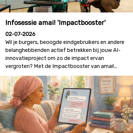
Infosessie amai! 'Impactbooster'
02-07-2026
Wil je burgers, beoogde eindgebruikers en andere
belanghebbenden actief betrekken bij jouw AI-
innovatieproject om zo de impact ervan
vergroten? Met de Impactbooster van amai!
kunnen onderzoekers en innovatoren financiële
ondersteuning aanvragen voor
burgerparticipatie- en outreachactiviteiten die
bijdragen aan meer dialoog, betrokkenheid en
technologieacceptatie. Deze nieuwe oproep zal
initiatieven stimuleren waarin burgers niet alleen
geïnformeerd worden, maar ook daadwerkelijk
mee vorm geven aan onderzoek, ontwikkeling en