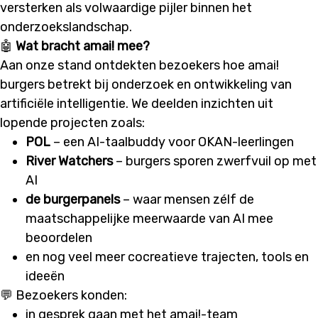
versterken als volwaardige pijler binnen het
onderzoekslandschap.
🤖
Wat bracht amai! mee?
Aan onze stand ontdekten bezoekers hoe amai!
burgers betrekt bij onderzoek en ontwikkeling van
artificiële intelligentie. We deelden inzichten uit
lopende projecten zoals:
POL
– een AI-taalbuddy voor OKAN-leerlingen
River Watchers
– burgers sporen zwerfvuil op met
AI
de burgerpanels
– waar mensen zélf de
maatschappelijke meerwaarde van AI mee
beoordelen
en nog veel meer cocreatieve trajecten, tools en
ideeën
💬 Bezoekers konden:
in gesprek gaan met het amai!-team