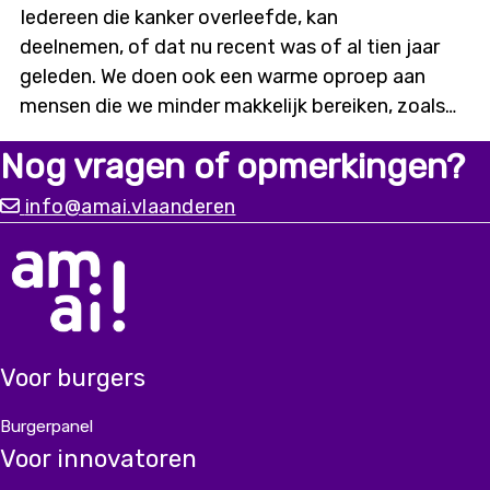
Iedereen die kanker overleefde, kan
deelnemen, of dat nu recent was of al tien jaar
geleden. We doen ook een warme oproep aan
mensen die we minder makkelijk bereiken, zoals
digitaal kwetsbaren of mensen met een
Nog vragen of opmerkingen?
migratieachtergrond. Alleen met input vanuit
diverse ervaringen kunnen we
info@amai.vlaanderen
een chatbot bouwen die er écht is voor iedereen.
Voor burgers
Burgerpanel
Voor innovatoren