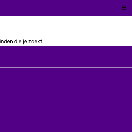
Kli
nden die je zoekt.