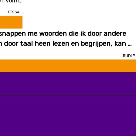
f, vorm...
Tessa I.
tsnappen me woorden die ik door andere
 door taal heen lezen en begrijpen, kan AI
Rudi P.