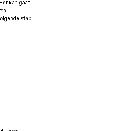
Het kan gaat
rse
 volgende stap