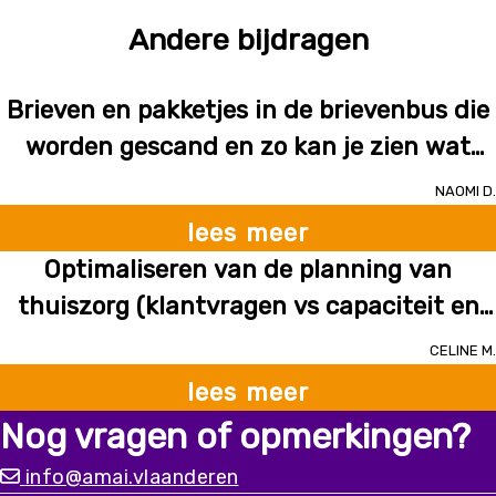
Andere bijdragen
Brieven en pakketjes in de brievenbus die
worden gescand en zo kan je zien wat
erin zit en wie de afzender is
Naomi D.
lees meer
Optimaliseren van de planning van
thuiszorg (klantvragen vs capaciteit en
beschikbaarheid medewerkers), rekening
Celine M.
houdend met voorkeuren, afstanden,
lees meer
zorgdoelen en competenties
Nog vragen of opmerkingen?
info@amai.vlaanderen