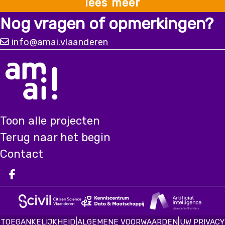
lees meer
Nog vragen of opmerkingen?
info@amai.vlaanderen
Toon alle projecten
Terug naar het begin
Contact
Deel op facebook
|
|
TOEGANKELIJKHEID
ALGEMENE VOORWAARDEN
UW PRIVACY