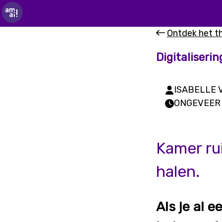
Ontdek het 
Digitaliserin
ISABELLE V
ONGEVEER 
Kamer rui
halen.
Als je al 