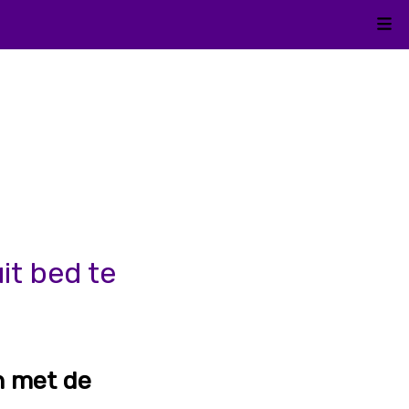
Kli
it bed te
en met de