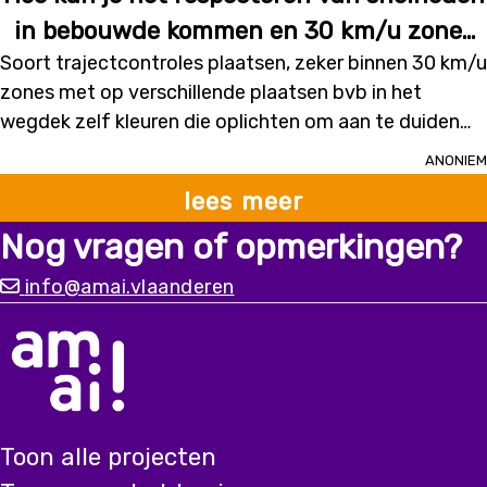
in bebouwde kommen en 30 km/u zones
Soort trajectcontroles plaatsen, zeker binnen 30 km/u
beter laten opvolgen?
zones met op verschillende plaatsen bvb in het
wegdek zelf kleuren die oplichten om aan te duiden
dat je te snel rijdt. Blijkt op het einde van de zone dat
Anoniem
je je snelheid niet aangepast hebt, dan ontvang je
lees meer
automatisch een boete die per keer dat je hetzelfde
traject te hard rijdt binnen een termijn van 6 maanden,
Nog vragen of opmerkingen?
verhoogd wordt met €100. Na 6 maanden start de
info@amai.vlaanderen
teller op 0. De boete wordt maandelijks rechtstreeks
geïnd via je autoverzekering of bankrekening. Je hebt
hierop geen weerwoord, want bewijzen zijn er. Zeer
streng, maar waarschijnlijk een pak efficiënter dan hoe
het nu gebeurd.
Toon alle projecten