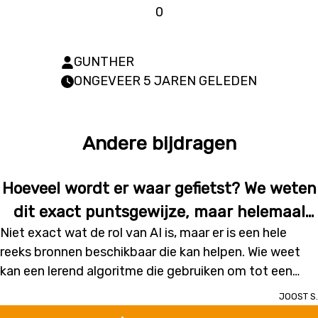
0
GUNTHER
ONGEVEER 5 JAREN GELEDEN
Andere bijdragen
Hoeveel wordt er waar gefietst? We weten
dit exact puntsgewijze, maar helemaal
Niet exact wat de rol van AI is, maar er is een hele
niet voor het hele wegnetwerk.
reeks bronnen beschikbaar die kan helpen. Wie weet
kan een lerend algoritme die gebruiken om tot een
steeds beter model te komen; en om de vele
Joost S.
beperkingen van de verschillende bronnen onderling te