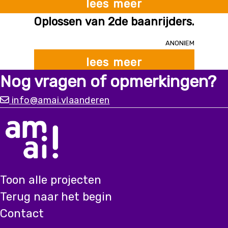
lees meer
compenseren: - routeerbaar fietsnetwerk via
Oplossen van 2de baanrijders.
OpenStreetMap - puntsgewijze tellingen van Telraam
en allerlei tellussen - enquete data over woon-werk
Anoniem
verkeer en fietsbezit - real time bezettingsgraad van
lees meer
fietsenstallingen - info over evenementen - open data
over effectieve fietsverplaatsingen (bikedataproject,
Nog vragen of opmerkingen?
fietstelweek, bike to work, ...).
info@amai.vlaanderen
Toon alle projecten
Terug naar het begin
Contact