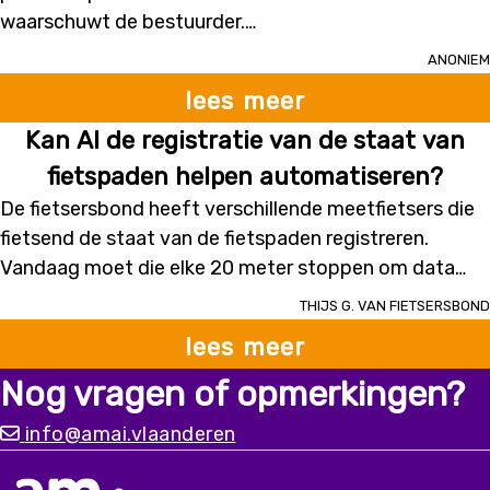
waarschuwt de bestuurder.
- Dmv AI wordt de beste route gesuggereerd om het
Anoniem
gevaarlijke punt te passeren.
lees meer
- AI herkent plots opduikende hindernissen en kan
Kan AI de registratie van de staat van
anticiperen.
fietspaden helpen automatiseren?
De fietsersbond heeft verschillende meetfietsers die
fietsend de staat van de fietspaden registreren.
Vandaag moet die elke 20 meter stoppen om data
(breedte fietspad, putten,...) in te voeren in het
Thijs G. van Fietsersbond
systeem. Kan dit met AI automatisch?
lees meer
Nog vragen of opmerkingen?
info@amai.vlaanderen