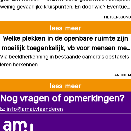
worden? vb: zone 30, afgescheiden
weinig gevaarlijke kruispunten. En door wie? Eventueel
fietspad, weinig gevaarlijke kruispunten.
ook drukte op fietsroutes voorspellen.
Fietsersbond
En door wie?
lees meer
Welke plekken in de openbare ruimte zijn
moeilijk toegankelijk, vb voor mensen met
Via beeldherkenning in bestaande camera's obstakels
een handicap?
leren herkennen
Anoniem
lees meer
Nog vragen of opmerkingen?
info@amai.vlaanderen