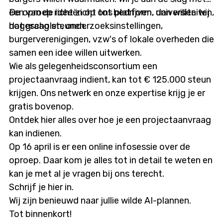
een van de ideeën op ons platform, dan willen wij
De oproep richt zicht tot bedrijven, universiteiten,
dat graag steunen.
hogescholen, onderzoeksinstellingen,
burgerverenigingen, vzw's of lokale overheden die
samen een idee willen uitwerken.
Wie als gelegenheidsconsortium een
projectaanvraag indient, kan tot € 125.000 steun
krijgen. Ons netwerk en onze expertise krijg je er
gratis bovenop.
Ontdek hier alles over hoe je een projectaanvraag
kan indienen.
Op 16 april is er een online infosessie over de
oproep. Daar kom je alles tot in detail te weten en
kan je met al je vragen bij ons terecht.
Schrijf je hier in.
Wij zijn benieuwd naar jullie wilde AI-plannen.
Tot binnenkort!