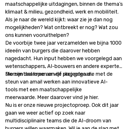
maatschappelijke uitdagingen, binnen de thema’s
klimaat & milieu, gezondheid, werk en mobiliteit.
Als je naar de wereld kijkt: waar zie je dan nog
mogelijkheden? Wat ontbreekt er nog? Wat zou
ons kunnen vooruithelpen?
De voorbije twee jaar verzamelden we bijna 1000
ideeën van burgers die daarover hebben
nagedacht. Hun input hebben we voorgelegd aan
wetenschappers, AI-bouwers en andere experten.
Die zijn daarmee aan de slag gegaan.
Momenteel lopen er vijf projecten die met de
steun van amai! werken aan innovatieve AI-
tools met een maatschappelijke
meerwaarde. Meer daarover vind je hier.
Nu is er onze nieuwe projectoproep. Ook dit jaar
gaan we weer actief op zoek naar
multidisciplinaire teams die de AI-droom van
burgers willen waarmaken. Wil je aan de slag met