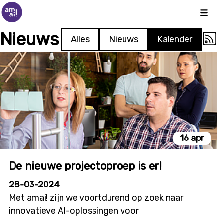
Kli
Nieuws
Alles
Nieuws
Kalender
16 apr
De nieuwe projectoproep is er!
28-03-2024
Met amai! zijn we voortdurend op zoek naar
innovatieve AI-oplossingen voor