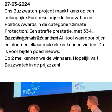
27-03-2024
Een sessie duurt ongeveer twee uur.
Ons Buzzwatch-project maakt kans op een
belangrijke Europese prijs: de Innovation in
Help jij met ons onderzoek? Dat zou heel fijn. Je
Politics Awards in de categorie 'Climate
bent van harte welkom! Van harte, haha, heb je
Protection'. Een straffe prestatie, met 334
‘m?
inzendingen uit 26 landen!
Buzzwatch werkt aan een AI-tool waardoor bijen
en bloemen elkaar makkelijker kunnen vinden. Dat
is voor bijden goed nieuws.
Op 2 mei kennen we de winnaars. Hopelijk valt
Buzzwatch in de prijzzzen!