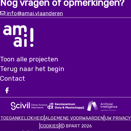
Nog vragen of opmerkingen?
geospatiale data. In Waste Watchers gebeurt dit
door zwerfvuil van de scheldeoevers in kaart te
info@amai.vlaanderen
brengen met drones en AI.
Toon alle projecten
Terug naar het begin
Contact
Deel op facebook
|
|
TOEGANKELIJKHEID
ALGEMENE VOORWAARDEN
UW PRIVACY
|
|
COOKIES
BPART 2026