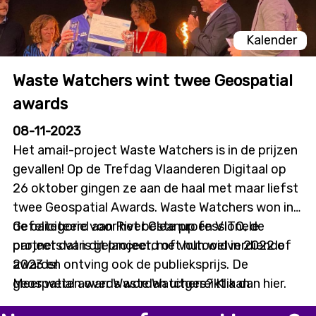
Kalender
Waste Watchers wint twee Geospatial
awards
08-11-2023
Het amai!-project Waste Watchers is in de prijzen
gevallen! Op de Trefdag Vlaanderen Digitaal op
26 oktober gingen ze aan de haal met maar liefst
twee Geospatial Awards. Waste Watchers won in
de categorie voor het beste professionele
Gefeliciteerd aan River Cleanup en VITO, de
project dat is gelanceerd of voltooid in 2022 of
partners van dit project, met hun welverdiende
2023 en ontving ook de publieksprijs. De
awards!
geospatial awards worden uitgereikt aan
Meer weten over Waste Watchers? Klik dan hier.
vooraanstaande projecten die werken rond