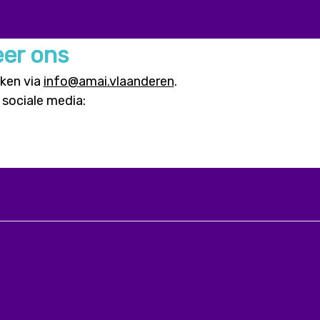
er ons
iken via
info@amai.vlaanderen
.
 sociale media:
facebook