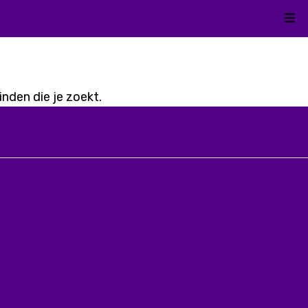
Kli
nden die je zoekt.