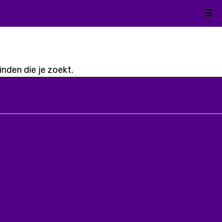
Kli
nden die je zoekt.