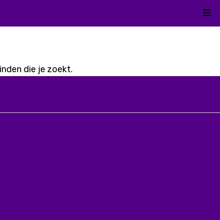
Kli
nden die je zoekt.