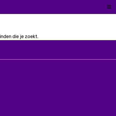
Kli
nden die je zoekt.