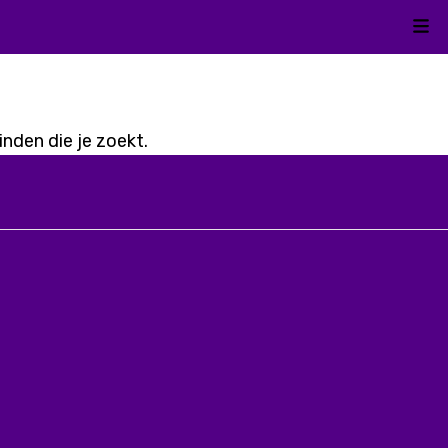
Kli
nden die je zoekt.