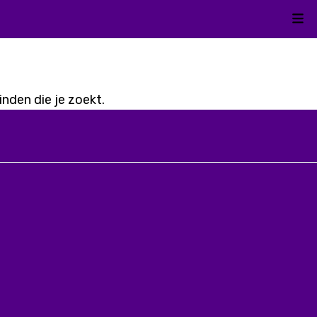
Kli
nden die je zoekt.