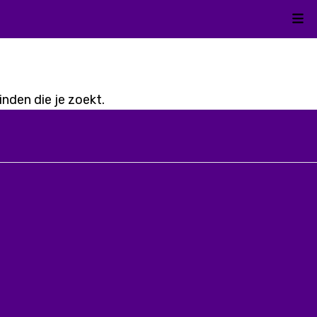
Kli
nden die je zoekt.