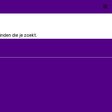
Kli
nden die je zoekt.