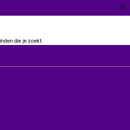
Kli
nden die je zoekt.