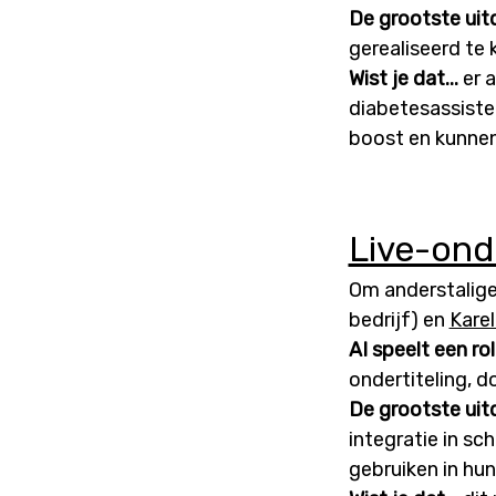
De grootste uit
gerealiseerd te k
Wist je dat...
er a
diabetesassisten
boost en kunnen
Live-onde
Om anderstalige 
bedrijf) en
Kare
AI speelt een rol
ondertiteling, 
De grootste uit
integratie in s
gebruiken in hun