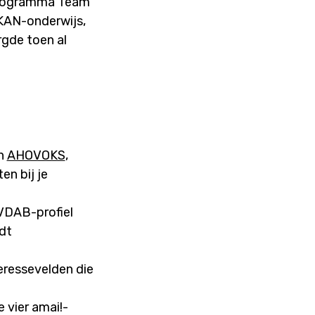
sprogramma Team
 OKAN-onderwijs,
rgde toen al
n
AHOVOKS
,
en bij je
VDAB-profiel
dt
eressevelden die
 vier amai!-