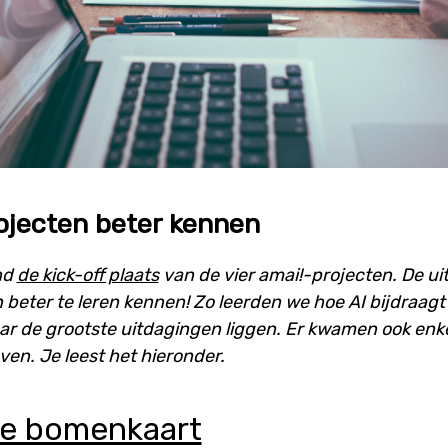
ojecten beter kennen
nd
de kick-off plaats
van de vier amai!-projecten. De ui
 beter te leren kennen! Zo leerden we hoe AI bijdraag
ar de grootste uitdagingen liggen. Er kwamen ook enke
en. Je leest het hieronder.
me bomenkaart