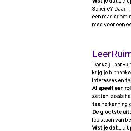
Wist je dat...
dit
Scheire? Daarin 
een manier om be
mee voor een ee
LeerRui
Dankzij LeerRui
krijg je binnenk
interesses en ta
AI speelt een rol
zetten, zoals h
taalherkenning g
De grootste uit
los staan van b
Wist je dat...
dit 