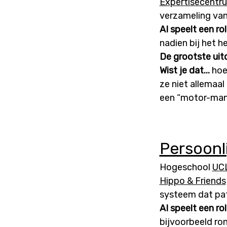
Expertisecentru
verzameling van
AI speelt een rol
nadien bij het h
De grootste uit
Wist je dat...
hoew
ze niet allemaal
een “motor-man”!
Persoonl
Hogeschool
UC
Hippo & Friends
systeem dat pat
AI speelt een rol
bijvoorbeeld ro