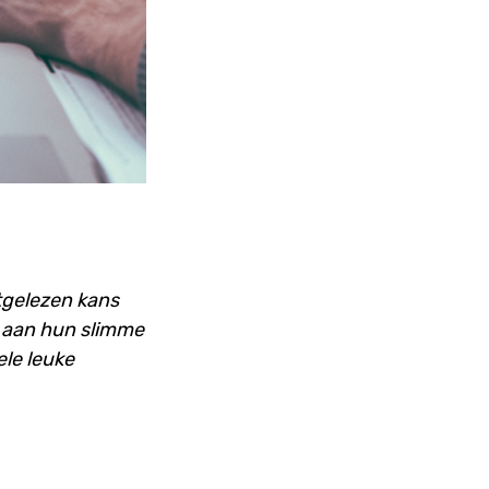
tgelezen kans
t aan hun slimme
le leuke