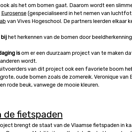
, ook als het om bomen gaat. Daarom wordt een slim
r
Eurosense
(gespecialiseerd in het nemen van luchtfot
lab
van Vives Hogeschool. De partners leerden elkaar k
 bij
het herkennen van de bomen door beeldherkenning 
daging is
om er een duurzaam project van te maken da
aanderen wordt.
uitvoerders van dit project ook een favoriete boom h
n grote, oude bomen zoals de zomereik. Veronique van
en rode beuk, vanwege de mooie kleuren.
n de fietspaden
oject brengt de staat van de Vlaamse fietspaden in ka