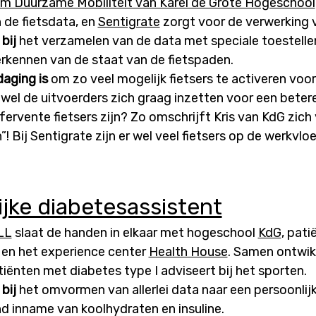
m Duurzame Mobiliteit van Karel de Grote Hogeschool
 de fietsdata, en
Sentigrate
zorgt voor de verwerking 
 bij
het verzamelen van de data met speciale toestellen
erkennen van de staat van de fietspaden.
daging is
om zo veel mogelijk fietsers te activeren voor 
el de uitvoerders zich graag inzetten voor een betere
 fervente fietsers zijn? Zo omschrijft Kris van KdG zich
 Bij Sentigrate zijn er wel veel fietsers op de werkvloe
ijke diabetesassistent
LL
slaat de handen in elkaar met hogeschool
KdG
, pat
en het experience center
Health House
. Samen ontwik
iënten met diabetes type I adviseert bij het sporten.
 bij
het omvormen van allerlei data naar een persoonlijk
nd inname van koolhydraten en insuline.