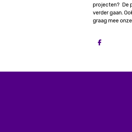
projecten? De pr
verder gaan. Oo
graag mee onze 
Deel op 