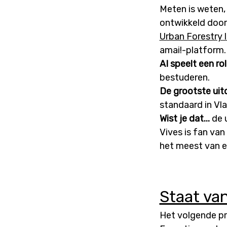
Meten is weten
ontwikkeld doo
Urban Forestry 
amai!-platform.
AI speelt een rol
bestuderen.
De grootste uit
standaard in Vl
Wist je dat...
de 
Vives is fan va
het meest van e
Staat va
Het volgende pr