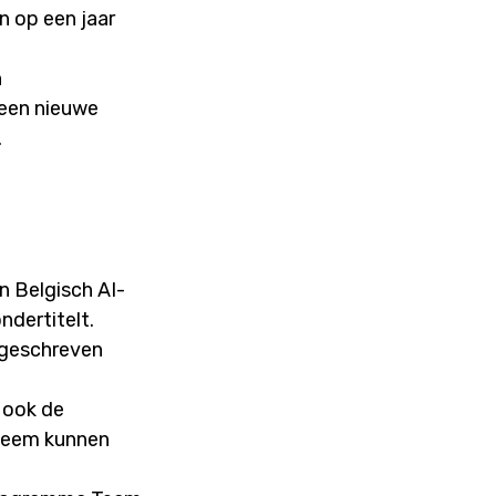
 op een jaar
n
 een nieuwe
.
n Belgisch AI-
ndertitelt.
 geschreven
 ook de
steem kunnen