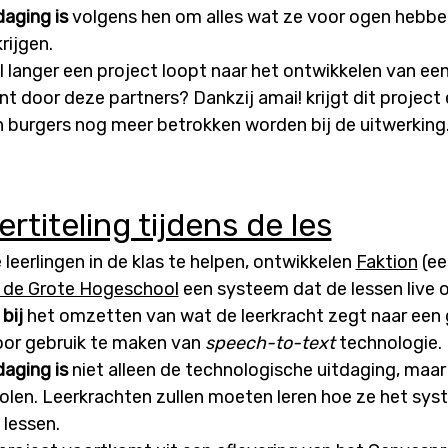
daging is
volgens hen om alles wat ze voor ogen hebben
rijgen.
l langer een project loopt naar het ontwikkelen van ee
t door deze partners? Dankzij amai! krijgt dit project
 burgers nog meer betrokken worden bij de uitwerking
rtiteling tijdens de les
leerlingen in de klas te helpen, ontwikkelen
Faktion
(ee
l de Grote Hogeschool
een systeem dat de lessen live o
 bij
het omzetten van wat de leerkracht zegt naar een
door gebruik te maken van
speech-to-text
technologie.
daging is
niet alleen de technologische uitdaging, maar
cholen. Leerkrachten zullen moeten leren hoe ze het sy
 lessen.