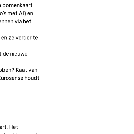
me bomenkaart
o’s met AI) en
ennen via het
en ze verder te
t de nieuwe
ebben? Kaat van
 Eurosense houdt
art. Het