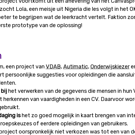
 project voortkomt uit een aflevering van het Canva
zocht Lola, een meisje uit Nigeria die les volgt in het
ter te begrijpen wat de leerkracht vertelt. Faktion zo
rste prototype van de oplossing!
m
m, een project van
VDAB
,
Autimatic
,
Onderwijskiezer
e
ort persoonlijke suggesties voor opleidingen die aansluit
lenten.
 bij
het verwerken van de gegevens die mensen in hun 
et herkennen van vaardigheden in een CV. Daarvoor wor
ebruikt.
daging is
het zo goed mogelijk in kaart brengen van int
eroepskeuzes of eerdere opleidingen van gebruikers.
project oorspronkelijk niet verkozen was tot een van de